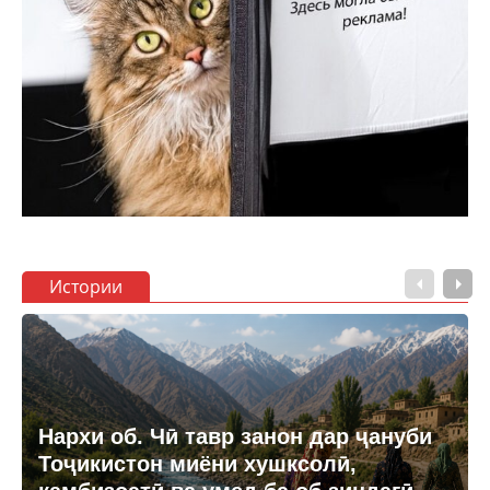
Истории
Нархи об. Чӣ тавр занон дар ҷануби
Тоҷикистон миёни хушксолӣ,