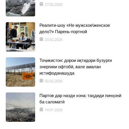
27.02.2026
Реалити-шоу «Не мужское\женское
дело?» Парень-портной
23.02.2026
Тоҷикистон: дорои иқтидори бузурги
энергияи офтобӣ, вале амалан
истифоданашуда
02.02.2026
Партов дар назди хона: таҳдиди пинҳонӣ
ба саломатӣ
14.01.2026