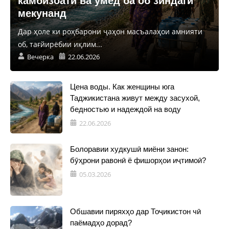
камбизоатӣ ва умед ба об зиндагӣ
мекунанд
Дар ҳоле ки роҳбарони ҷаҳон масъалаҳои амнияти
об, тағйирёбии иқлим...
Вечерка
22.06.2026
Цена воды. Как женщины юга
Таджикистана живут между засухой,
бедностью и надеждой на воду
22.06.2026
Болоравии худкушӣ миёни занон:
бӯҳрони равонӣ ё фишорҳои иҷтимоӣ?
05.03.2026
Обшавии пиряхҳо дар Тоҷикистон чӣ
паёмадҳо дорад?