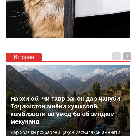
Истории
Нархи об. Чӣ тавр занон дар ҷануби
Тоҷикистон миёни хушксолӣ,
камбизоатӣ ва умед ба об зиндагӣ
мекунанд
Дар ҳоле ки роҳбарони ҷаҳон масъалаҳои амнияти