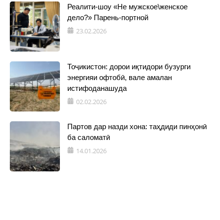
Реалити-шоу «Не мужское\женское
дело?» Парень-портной
23.02.2026
Тоҷикистон: дорои иқтидори бузурги
энергияи офтобӣ, вале амалан
истифоданашуда
02.02.2026
Партов дар назди хона: таҳдиди пинҳонӣ
ба саломатӣ
14.01.2026