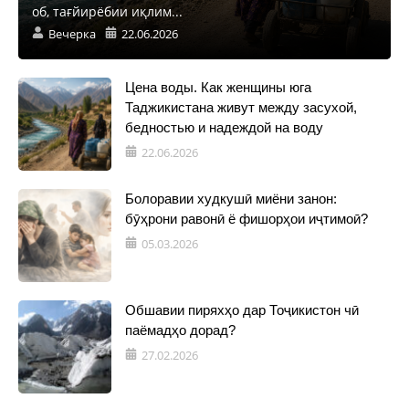
об, тағйирёбии иқлим...
Вечерка
22.06.2026
Цена воды. Как женщины юга
Таджикистана живут между засухой,
бедностью и надеждой на воду
22.06.2026
Болоравии худкушӣ миёни занон:
бӯҳрони равонӣ ё фишорҳои иҷтимоӣ?
05.03.2026
Обшавии пиряхҳо дар Тоҷикистон чӣ
паёмадҳо дорад?
27.02.2026