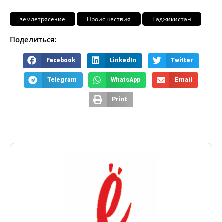
землетрясение
Происшествия
Таджикистан
Поделиться:
Facebook
LinkedIn
Twitter
Telegram
WhatsApp
Email
Print