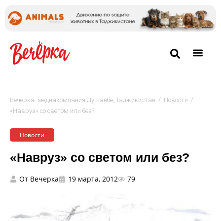
/
/
Вечёрка: медиакомпания Душанбе, Таджикистан
Новости
«Навруз» со светом или без?
Новости
«Навруз» со светом или без?
От
Вечерка
19 марта, 2012
79