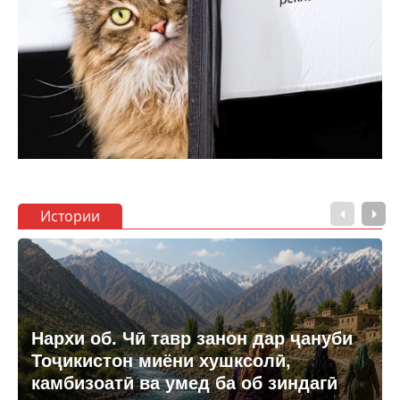
Истории
Нархи об. Чӣ тавр занон дар ҷануби
Тоҷикистон миёни хушксолӣ,
камбизоатӣ ва умед ба об зиндагӣ