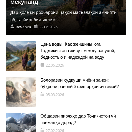
мекунанд
Дар ҳоле ки роҳбарони ҷаҳон масъалаҳои амнияти
об, тағйирёбии иқлим...
Вечерка
22.06.2026
Цена воды. Как женщины юга
Таджикистана живут между засухой,
бедностью и надеждой на воду
22.06.2026
Болоравии худкушӣ миёни занон:
бӯҳрони равонӣ ё фишорҳои иҷтимоӣ?
05.03.2026
Обшавии пиряхҳо дар Тоҷикистон чӣ
паёмадҳо дорад?
27.02.2026