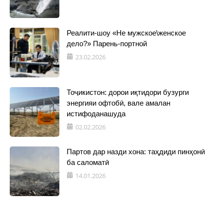
Реалити-шоу «Не мужское\женское
дело?» Парень-портной
23.02.2026
Тоҷикистон: дорои иқтидори бузурги
энергияи офтобӣ, вале амалан
истифоданашуда
02.02.2026
Партов дар назди хона: таҳдиди пинҳонӣ
ба саломатӣ
14.01.2026