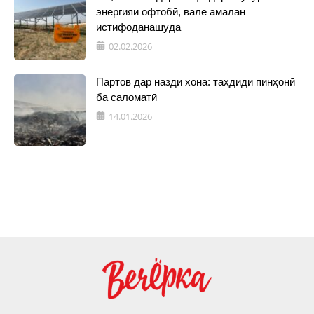
энергияи офтобӣ, вале амалан
истифоданашуда
02.02.2026
Партов дар назди хона: таҳдиди пинҳонӣ
ба саломатӣ
14.01.2026