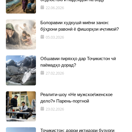
22.06.2026
Болоравии худкушӣ миёни занон:
бӯҳрони равонӣ ё фишорҳои иҷтимоӣ?
05.03.2026
Обшавии пиряхҳо дар Тоҷикистон чӣ
паёмадҳо дорад?
27.02.2026
Реалити-шоу «Не мужское\женское
дело?» Парень-портной
23.02.2026
Тоҷикистон: дорои иқтидори бузурги