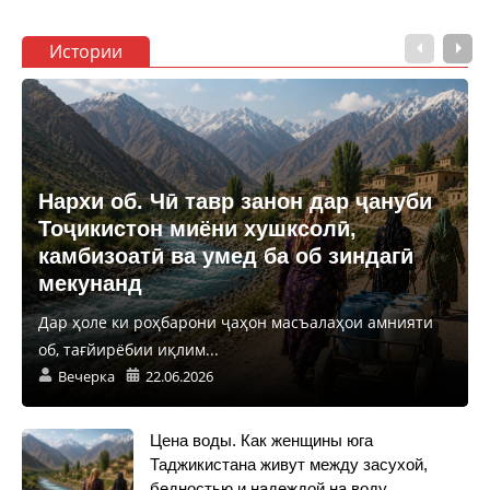
Истории
Нархи об. Чӣ тавр занон дар ҷануби
Тоҷикистон миёни хушксолӣ,
камбизоатӣ ва умед ба об зиндагӣ
мекунанд
Дар ҳоле ки роҳбарони ҷаҳон масъалаҳои амнияти
об, тағйирёбии иқлим...
Вечерка
22.06.2026
Цена воды. Как женщины юга
Таджикистана живут между засухой,
бедностью и надеждой на воду