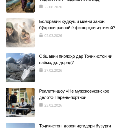
22.06.2026
Болоравии худкушӣ миёни занон:
бӯҳрони равонӣ ё фишорҳои иҷтимоӣ?
05.03.2026
Обшавии пиряхҳо дар Тоҷикистон чӣ
паёмадҳо дорад?
27.02.2026
Реалити-шоу «Не мужское\женское
дело?» Парень-портной
23.02.2026
Тоҷикистон: дорои иқтидори бузурги