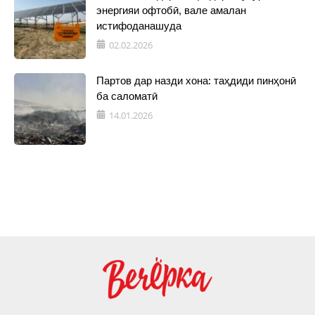
энергияи офтобӣ, вале амалан
истифоданашуда
02.02.2026
Партов дар назди хона: таҳдиди пинҳонӣ
ба саломатӣ
14.01.2026