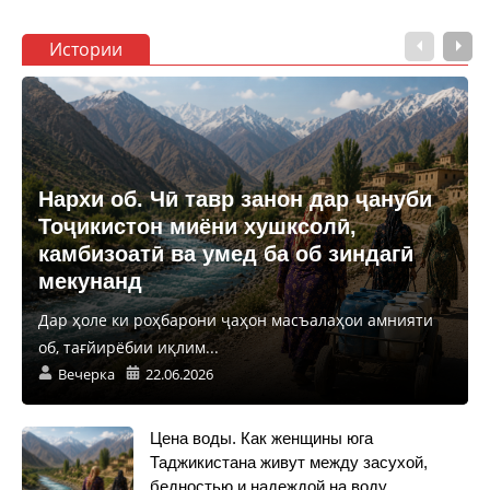
Истории
Нархи об. Чӣ тавр занон дар ҷануби
Тоҷикистон миёни хушксолӣ,
камбизоатӣ ва умед ба об зиндагӣ
мекунанд
Дар ҳоле ки роҳбарони ҷаҳон масъалаҳои амнияти
об, тағйирёбии иқлим...
Вечерка
22.06.2026
Цена воды. Как женщины юга
Таджикистана живут между засухой,
бедностью и надеждой на воду