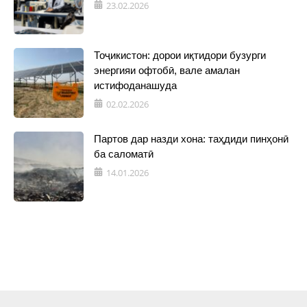
23.02.2026
Тоҷикистон: дорои иқтидори бузурги
энергияи офтобӣ, вале амалан
истифоданашуда
02.02.2026
Партов дар назди хона: таҳдиди пинҳонӣ
ба саломатӣ
14.01.2026