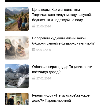
Цена воды. Как женщины юга
Таджикистана живут между засухой,
бедностью и надеждой на воду
22.06.2026
Болоравии худкушӣ миёни занон:
бӯҳрони равонӣ ё фишорҳои иҷтимоӣ?
05.03.2026
Обшавии пиряхҳо дар Тоҷикистон чӣ
паёмадҳо дорад?
27.02.2026
Реалити-шоу «Не мужское\женское
дело?» Парень-портной