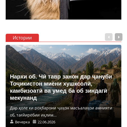
Истории
Нархи об. Чӣ тавр занон дар ҷануби
Тоҷикистон миёни хушксолӣ,
камбизоатӣ ва умед ба об зиндагӣ
мекунанд
Дар ҳоле ки роҳбарони ҷаҳон масъалаҳои амнияти
об, тағйирёбии иқлим...
Вечерка
22.06.2026