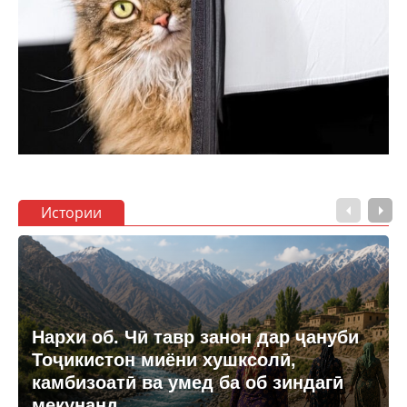
Истории
Нархи об. Чӣ тавр занон дар ҷануби
Тоҷикистон миёни хушксолӣ,
камбизоатӣ ва умед ба об зиндагӣ
мекунанд