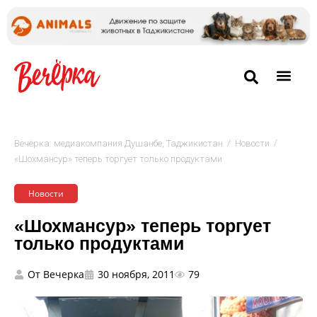
/
/
Вечёрка: медиакомпания Душанбе, Таджикистан
Новости
«Шохмансур» теперь торгует только продуктами
Новости
«Шохмансур» теперь торгует
только продуктами
От
Вечерка
30 ноября, 2011
79