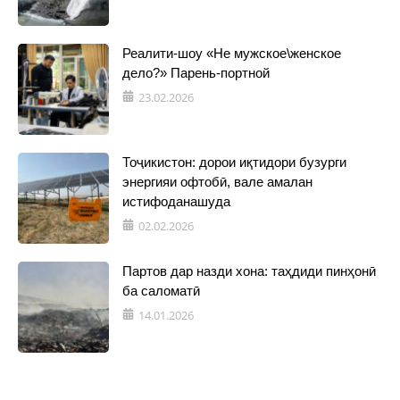
Реалити-шоу «Не мужское\женское
дело?» Парень-портной
23.02.2026
Тоҷикистон: дорои иқтидори бузурги
энергияи офтобӣ, вале амалан
истифоданашуда
02.02.2026
Партов дар назди хона: таҳдиди пинҳонӣ
ба саломатӣ
14.01.2026