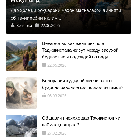
Дар ҳоле ки роҳбарони ҷаҳон масъалаҳои амнияти
об, тағйирёбии иқлим...
Вечерка
22.06.2026
Цена воды. Как женщины юга
Таджикистана живут между засухой,
бедностью и надеждой на воду
22.06.2026
Болоравии худкушӣ миёни занон:
бӯҳрони равонӣ ё фишорҳои иҷтимоӣ?
05.03.2026
Обшавии пиряхҳо дар Тоҷикистон чӣ
паёмадҳо дорад?
27.02.2026