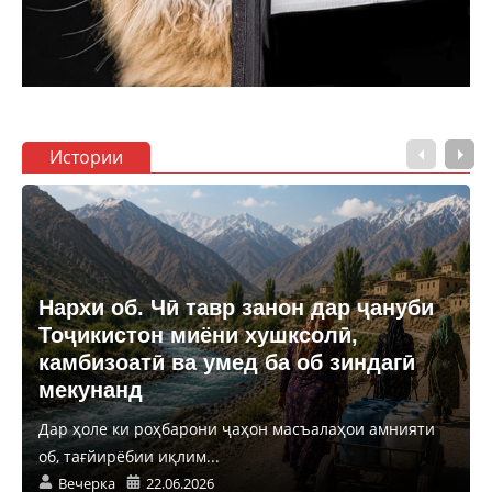
Истории
Нархи об. Чӣ тавр занон дар ҷануби
Тоҷикистон миёни хушксолӣ,
камбизоатӣ ва умед ба об зиндагӣ
мекунанд
Дар ҳоле ки роҳбарони ҷаҳон масъалаҳои амнияти
об, тағйирёбии иқлим...
Вечерка
22.06.2026