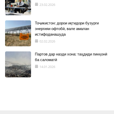
23.02.2026
Тоҷикистон: дорои иқтидори бузурги
энергияи офтобӣ, вале амалан
истифоданашуда
02.02.2026
Партов дар назди хона: таҳдиди пинҳонӣ
ба саломатӣ
14.01.2026