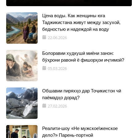
Цена воды. Как женщины юга
Таджикистана живут между засухой,
бедностью и надеждой на воду
22.06.2026
Болоравии худкушӣ миёни занон:
бӯҳрони равонӣ ё фишорҳои иҷтимоӣ?
05.03.2026
Обшавии пиряхҳо дар Тоҷикистон чӣ
паёмадҳо дорад?
27.02.2026
Реалити-шоу «Не мужское\женское
дело?» Парень-портной