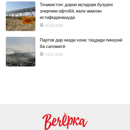
Тоҷикистон: дорои иқтидори бузурги
энергияи офтобӣ, вале амалан
истифоданашуда
02.02.2026
Партов дар назди хона: таҳдиди пинҳонӣ
ба саломатӣ
14.01.2026