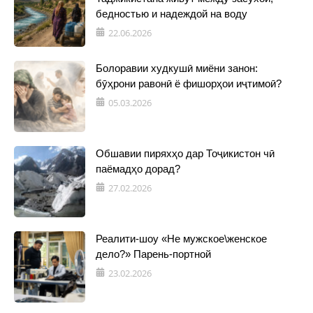
бедностью и надеждой на воду
22.06.2026
Болоравии худкушӣ миёни занон:
бӯҳрони равонӣ ё фишорҳои иҷтимоӣ?
05.03.2026
Обшавии пиряхҳо дар Тоҷикистон чӣ
паёмадҳо дорад?
27.02.2026
Реалити-шоу «Не мужское\женское
дело?» Парень-портной
23.02.2026