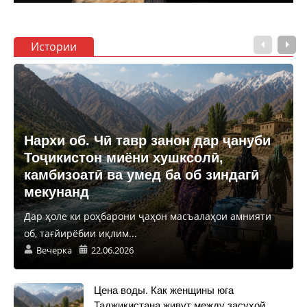
Истории
Нархи об. Чӣ тавр занон дар ҷануби
Тоҷикистон миёни хушксолӣ,
камбизоатӣ ва умед ба об зиндагӣ
мекунанд
Дар ҳоле ки роҳбарони ҷаҳон масъалаҳои амнияти
об, тағйирёбии иқлим...
Вечерка
22.06.2026
Цена воды. Как женщины юга
Таджикистана живут между засухой,