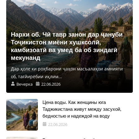
Нархи об. Чӣ тавр занон дар ҷануби
Тоҷикистон миёни хушксолӣ,
камбизоатӣ ва умед ба об зиндагӣ
мекунанд
Дар ҳоле ки роҳбарони ҷаҳон масъалаҳои амнияти
об, тағйирёбии иқлим...
Вечерка
22.06.2026
Цена воды. Как женщины юга
Таджикистана живут между засухой,
бедностью и надеждой на воду
22.06.2026