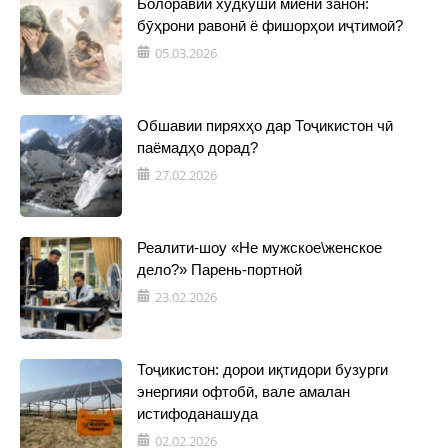
Болоравии худкушӣ миёни занон:
бӯҳрони равонӣ ё фишорҳои иҷтимоӣ?
05.03.2026
Обшавии пиряхҳо дар Тоҷикистон чӣ
паёмадҳо дорад?
27.02.2026
Реалити-шоу «Не мужское\женское
дело?» Парень-портной
23.02.2026
Тоҷикистон: дорои иқтидори бузурги
энергияи офтобӣ, вале амалан
истифоданашуда
02.02.2026