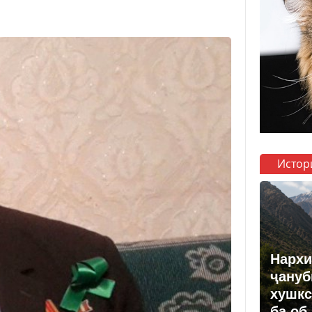
Истор
Нархи
ҷануб
хушкс
ба об