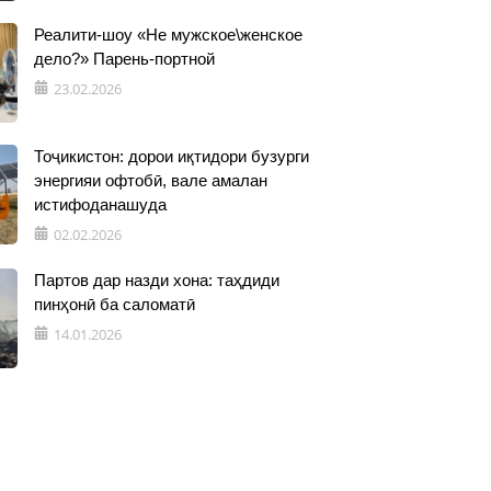
Реалити-шоу «Не мужское\женское
дело?» Парень-портной
23.02.2026
Тоҷикистон: дорои иқтидори бузурги
энергияи офтобӣ, вале амалан
истифоданашуда
02.02.2026
Партов дар назди хона: таҳдиди
пинҳонӣ ба саломатӣ
14.01.2026