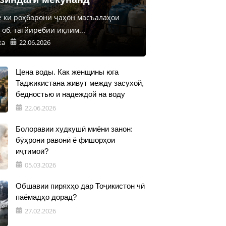
е ки роҳбарони ҷаҳон масъалаҳои
об, тағйирёбии иқлим...
ка
22.06.2026
Цена воды. Как женщины юга
Таджикистана живут между засухой,
бедностью и надеждой на воду
22.06.2026
Болоравии худкушӣ миёни занон:
бӯҳрони равонӣ ё фишорҳои
иҷтимоӣ?
05.03.2026
Обшавии пиряхҳо дар Тоҷикистон чӣ
паёмадҳо дорад?
27.02.2026