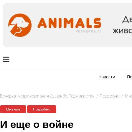
Новости
По
Вечёрка: медиакомпания Душанбе, Таджикистан
/
Подробно
/
Мн
Мнение
Подробно
И еще о войне