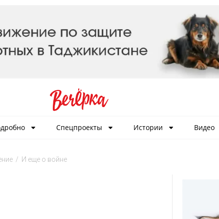
дробно
Спецпроекты
Истории
Видео
ение
/
И еще о войне