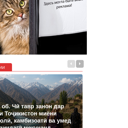
ии
 об. Чӣ тавр занон дар
и Тоҷикистон миёни
олӣ, камбизоатӣ ва умед
 зиндагӣ мекунанд