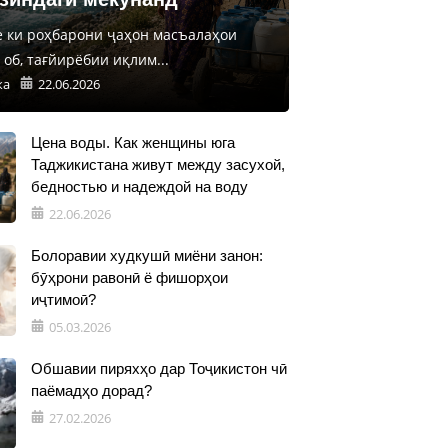
е ки роҳбарони ҷаҳон масъалаҳои
об, тағйирёбии иқлим...
ка
22.06.2026
Цена воды. Как женщины юга
Таджикистана живут между засухой,
бедностью и надеждой на воду
22.06.2026
Болоравии худкушӣ миёни занон:
бӯҳрони равонӣ ё фишорҳои
иҷтимоӣ?
05.03.2026
Обшавии пиряхҳо дар Тоҷикистон чӣ
паёмадҳо дорад?
27.02.2026