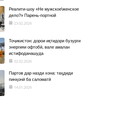
Реалити-шоу «Не мужское\женское
дело?» Парень-портной
23.02.2026
Тоҷикистон: дорои иқтидори бузурги
энергияи офтобӣ, вале амалан
истифоданашуда
02.02.2026
Партов дар назди хона: таҳдиди
пинҳонӣ ба саломатӣ
14.01.2026