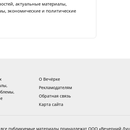
востей, актуальные материалы,
ы, экономические и политические
х
О Вечёрке
алы,
Рекламодателям
блемы,
Обратная связь
ие
Карта сайта
 все публикуемые материалы принадлежат ООО «Вечерний Душ