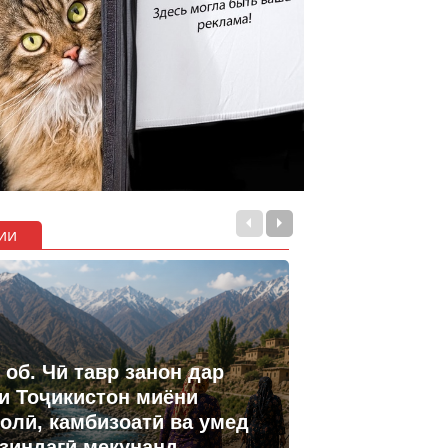
ии
 об. Чӣ тавр занон дар
и Тоҷикистон миёни
олӣ, камбизоатӣ ва умед
 зиндагӣ мекунанд