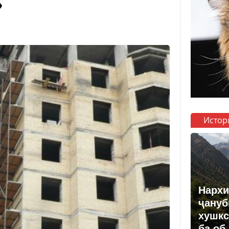
»
Истор
Нархи
ҷануб
хушкс
ба об