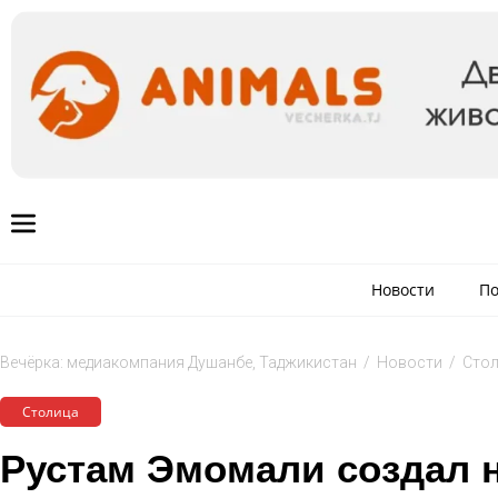
Новости
По
Вечёрка: медиакомпания Душанбе, Таджикистан
/
Новости
/
Сто
Столица
Рустам Эмомали создал 