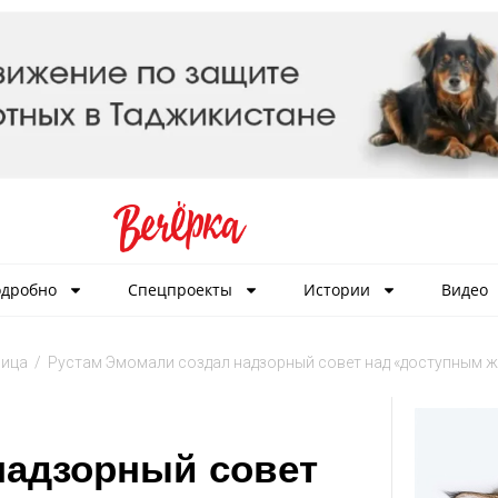
дробно
Спецпроекты
Истории
Видео
лица
/
Рустам Эмомали создал надзорный совет над «доступным 
надзорный совет