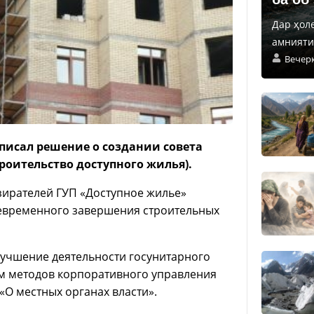
Дар ҳол
амнияти 
Вечер
писал решение о создании совета
роительство доступного жилья).
зирателей ГУП «Доступное жилье»
оевременного завершения строительных
лучшение деятельности госунитарного
ом методов корпоративного управления
«О местных органах власти».