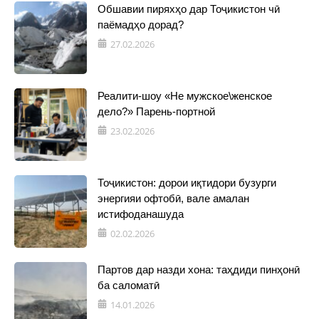
Обшавии пиряхҳо дар Тоҷикистон чӣ
паёмадҳо дорад?
27.02.2026
Реалити-шоу «Не мужское\женское
дело?» Парень-портной
23.02.2026
Тоҷикистон: дорои иқтидори бузурги
энергияи офтобӣ, вале амалан
истифоданашуда
02.02.2026
Партов дар назди хона: таҳдиди пинҳонӣ
ба саломатӣ
14.01.2026