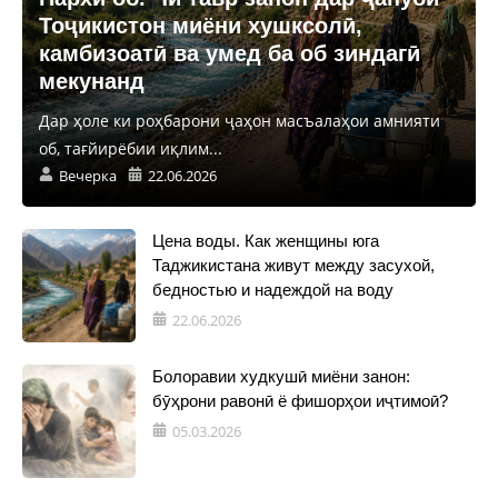
Тоҷикистон миёни хушксолӣ,
камбизоатӣ ва умед ба об зиндагӣ
мекунанд
Дар ҳоле ки роҳбарони ҷаҳон масъалаҳои амнияти
об, тағйирёбии иқлим...
Вечерка
22.06.2026
Цена воды. Как женщины юга
Таджикистана живут между засухой,
бедностью и надеждой на воду
22.06.2026
Болоравии худкушӣ миёни занон:
бӯҳрони равонӣ ё фишорҳои иҷтимоӣ?
05.03.2026