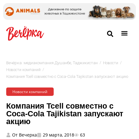
/
/
Вечёрка: медиакомпания Душанбе, Таджикистан
Новости
/
Новости компаний
Компания Tcell совместно с Coca-Cola Tajikistan запускают акцию
Новости компаний
Компания Tcell совместно с
Coca-Cola Tajikistan запускают
акцию
От
Вечерка
29 марта, 2018
63