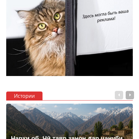
Истории
Нархи об. Чӣ тавр занон дар ҷануби