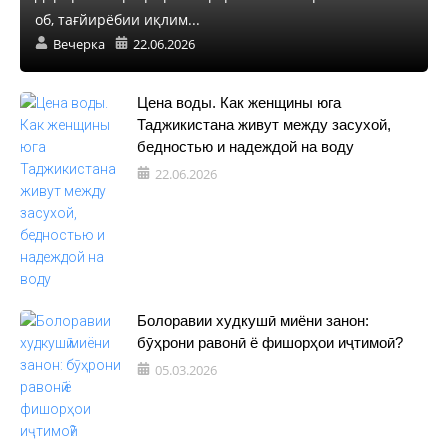
об, тағйирёбии иқлим...
Вечерка
22.06.2026
Цена воды. Как женщины юга
Таджикистана живут между засухой,
бедностью и надеждой на воду
22.06.2026
Болоравии худкушӣ миёни занон:
бӯҳрони равонӣ ё фишорҳои иҷтимоӣ?
05.03.2026