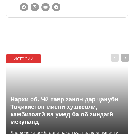
Истории
Нархи об. Чӣ тавр занон дар ҷануби
Тоҷикистон миёни хушксолӣ,
камбизоатӣ ва умед ба об зиндагӣ
мекунанд
Дар ҳоле ки роҳбарони ҷаҳон масъалаҳои амнияти