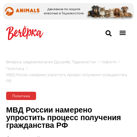
/
/
Вечёрка: медиакомпания Душанбе, Таджикистан
Новости
/
Политика
МВД России намерено упростить процесс получения гражданства
РФ
Политика
МВД России намерено
упростить процесс получения
гражданства РФ