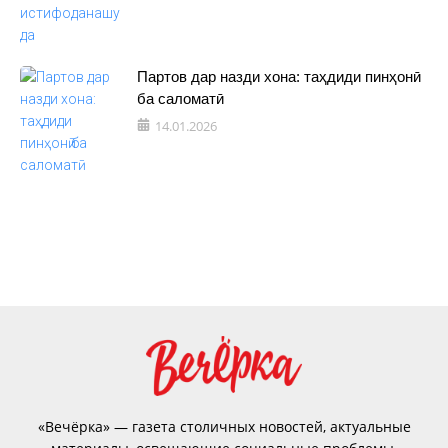
Партов дар назди хона: таҳдиди пинҳонӣ
ба саломатӣ
14.01.2026
«Вечёрка» — газета столичных новостей, актуальные