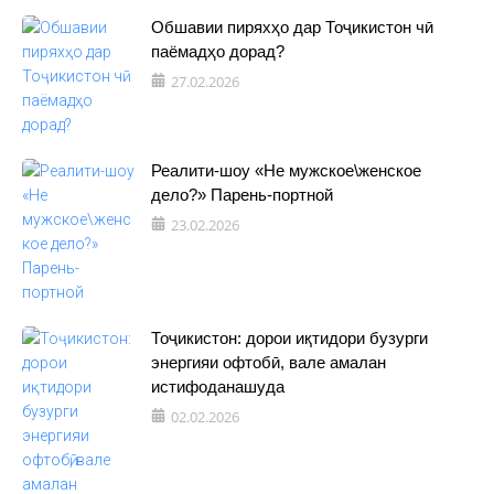
Обшавии пиряхҳо дар Тоҷикистон чӣ
паёмадҳо дорад?
27.02.2026
Реалити-шоу «Не мужское\женское
дело?» Парень-портной
23.02.2026
Тоҷикистон: дорои иқтидори бузурги
энергияи офтобӣ, вале амалан
истифоданашуда
02.02.2026