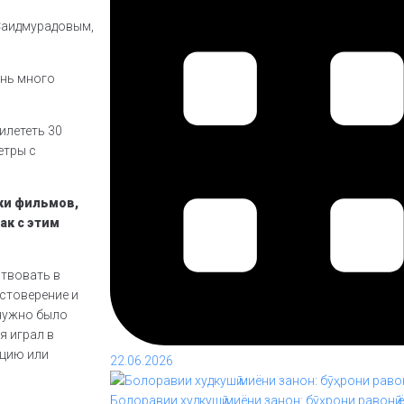
 Саидмурадовым,
ень много
илететь 30
етры с
ки фильмов,
ак с этим
ствовать в
стоверение и
нужно было
я играл в
ицию или
22.06.2026
Болоравии худкушӣ миёни занон: бӯҳрони равонӣ 