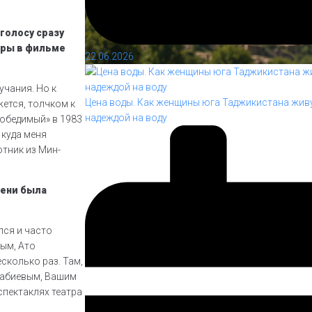
 голосу сразу
тёры в фильме
22.06.2026
учания. Но к
Цена воды. Как женщины юга Таджикистана живу
жется, толчком к
надеждой на воду
победимый» в 1983
 куда меня
отник из Мин-
мени была
лся и часто
ым, Ато
сколько раз. Там,
Набиевым, Вашим
пектаклях театра