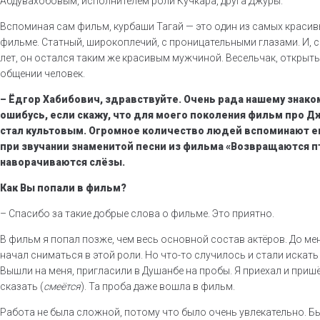
Абдувахобовым, исполнителем роли Кучкара, друга Джуры.
Вспоминая сам фильм, курбаши Тагай — это один из самых краси
фильме. Статный, широкоплечий, с проницательными глазами. И, 
лет, он остался таким же красивым мужчиной. Весельчак, открыты
общении человек.
– Ёдгор Хабибович, здравствуйте. Очень рада нашему знаком
ошибусь, если скажу, что для моего поколения фильм про Д
стал культовым. Огромное количество людей вспоминают ег
при звучании знаменитой песни из фильма «Возвращаются п
наворачиваются слёзы.
Как Вы попали в фильм?
– Спасибо за такие добрые слова о фильме. Это приятно.
В фильм я попал позже, чем весь основной состав актёров. До мен
начал сниматься в этой роли. Но что-то случилось и стали искать 
Вышли на меня, пригласили в Душанбе на пробы. Я приехал и пришё
сказать (
смеётся
). Та проба даже вошла в фильм.
Работа не была сложной, потому что было очень увлекательно. Б