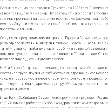
События фильма происходят в Туркестане в 1928 году. Высоко в 
затерялся кишлак Мин-Архар. Неподалеку от него пролегла тропа, 
границы проникают на советскую территорию басмачи и контраб
охотник Джура и его возлюбленная Зайнаб помогают погранични
преступные замыслы.
Сегодня мы представим вам интервью с Ёдгором Сагдиевым, кото
роль одного из главных злодеев в фильме – курбаши Тагая. По сю
Тагай – глава контрабандистов и пособник английской разведки,
помешать установлению советской власти в Таджикистане. Он п
возлюбленную Джуры и увозит с собой.
Найти Ёдгора Сагдиева, проживающего в соседнем Узбекистане, в 
составило труда. Друзья из Узбекистана быстро нашли его номер 
удивлён просьбой об интервью (всё-таки столько лет прошло), но
откликнулся. И благодаря мессенджеру IMO нам удалось не тольк
друга, но и увидеть.
Итак, Ёдгор Хабибович Сагдиев. Актёр, режиссёр, продюсер. Родилс
год). До сих пор работает в Узбекском драматическом театре, вме