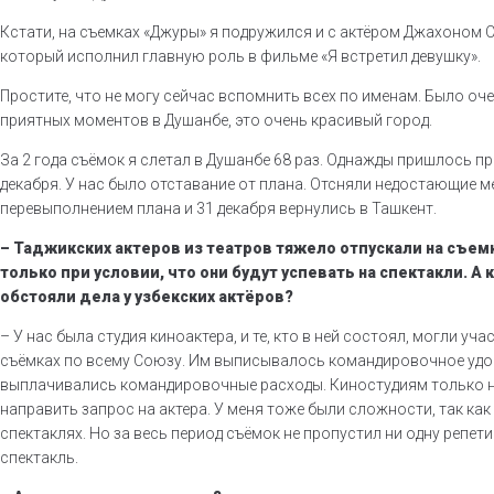
Кстати, на съемках «Джуры» я подружился и с актёром Джахоном
который исполнил главную роль в фильме «Я встретил девушку».
Простите, что не могу сейчас вспомнить всех по именам. Было оч
приятных моментов в Душанбе, это очень красивый город.
За 2 года съёмок я слетал в Душанбе 68 раз. Однажды пришлось пр
декабря. У нас было отставание от плана. Отсняли недостающие м
перевыполнением плана и 31 декабря вернулись в Ташкент.
– Таджикских актеров из театров тяжело отпускали на съем
только при условии, что они будут успевать на спектакли. А к
обстояли дела у узбекских актёров?
– У нас была студия киноактера, и те, кто в ней состоял, могли уча
съёмках по всему Союзу. Им выписывалось командировочное удо
выплачивались командировочные расходы. Киностудиям только 
направить запрос на актера. У меня тоже были сложности, так как 
спектаклях. Но за весь период съёмок не пропустил ни одну репет
спектакль.