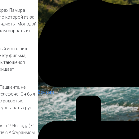
горах Памира
по которой из-за
андисты. Молодой
кам сорвать их
рый исполнил
жету фильма,
 пытающейся
охищает
Ташкенте, не
Вечерка
телефона. Он был
 с радостью
о услышать друг
я в 1946 году (71
сте с Абдураимом