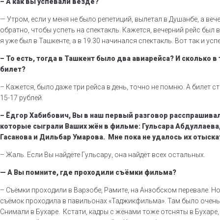
– А как вы успевали везде?
— Утром, если у меня не было репетиций, вылетал в Душанбе, а в
обратно, чтобы успеть на спектакль. Кажется, вечерний рейс был в 
я уже был в Ташкенте, а в 19.30 начинался спектакль. Вот так и усп
– То есть, тогда в Ташкент было два авиарейса? И сколько в
билет?
– Кажется, было даже три рейса в день, точно не помню. А билет с
15-17 рублей.
– Ёдгор Хабибович, Вы в наш первый разговор расспрашивал
которые сыграли Ваших жён в фильме: Гульсара Абдуллаева
Гасанова и Дильбар Умарова. Мне пока не удалось их отыска
– Жаль. Если Вы найдёте Гульсару, она найдёт всех остальных.
— А Вы помните, где проходили съёмки фильма?
– Съёмки проходили в Варзобе, Рамите, на Анзобском перевале. Н
съёмок проходила в павильонах «Таджикфильма». Там было очень
Снимали в Бухаре. Кстати, кадры с жёнами тоже отсняты в Бухаре,