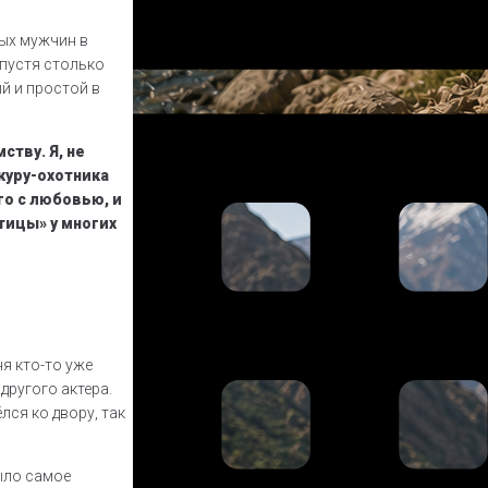
вых мужчин в
спустя столько
й и простой в
ству. Я, не
журу-охотника
о с любовью, и
тицы» у многих
я кто-то уже
другого актера.
лся ко двору, так
ыло самое