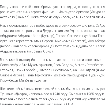
Беседы прошли ещё в октябре минувшего года, и до последнего дн
разыскать главных героев фильма — Искандера Иркаева (Джура вз
Астанову (Зайнаб). Пока этого не случилось, но мы не оставляем 
Нам посчастливилось побеседовать с режиссёром фильма, Сайдо
также исполнил роль отца Джуры в фильме. Удалось разыскать а
Абдураима Абдувахобова (Кучкар), Ёдгора Сагдиева (курбаши Тага
Иргашева (предатель Али), Сергея Никоненко (Алексей), Исо Абду
(небольшая роль красноармейца). Встретились в Душанбе с Хаби
Абдураззаковым (курбаши Юсуф).
В фильме были задействованы многие талантливые и известные в 
Союз актёры: Ато Мухамеджанов, Лесь Сердюк, Ментай Утепберген
Строков, Юрий Горобец, Николай Сектименко, Хашим Гадоев (ныне
Сайрам Исоева, Нина Тер-Осипян, Джахон Саидмурадов, Гурминдж
Имомберды Минбаев и другие.
Шестисерийный приключенческий фильм был снят по мотивам ро
Тушкана «Джура», написанного в 1940 году. Был снят в 1985 году и 
показан на Всесоюзном телевидении. Музыку к фильму написал з
Геннадий Александров, живущий сейчас в США.