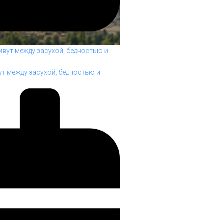
т между засухой, бедностью и