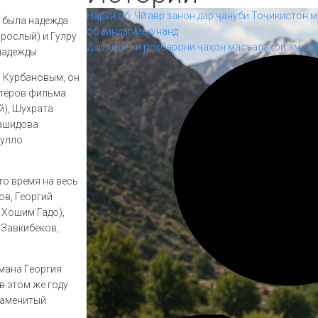
Нархи об. Чӣ тавр занон дар ҷануби Тоҷикистон м
я была надежда
об зиндагӣ мекунанд
рослый) и Гулру
Дар ҳоле ки роҳбарони ҷаҳон масъалаҳои амният
надежды.
 Курбановым, он
ктёров фильма
й), Шухрата
рашидова
булло
то время на весь
ов, Георгий
 Хошим Гадо),
 Завкибеков,
мана Георгия
в этом же году
наменитый