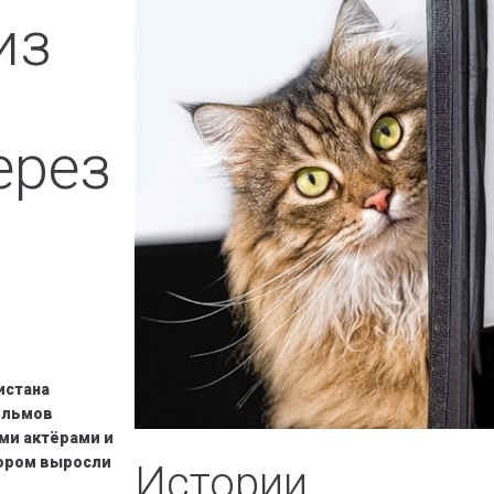
из
ерез
истана
ильмов
ми актёрами и
тором выросли
Истории