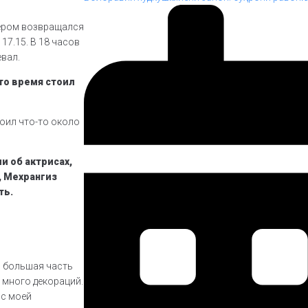
ечером возвращался
17.15. В 18 часов
евал.
 то время стоил
тоил что-то около
и об актрисах,
, Мехрангиз
ть.
о большая часть
 много декораций.
 с моей