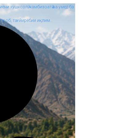
иёни хушксолӣ, камбизоатӣ ва умед ба
и об, тағйирёбии иқлим...