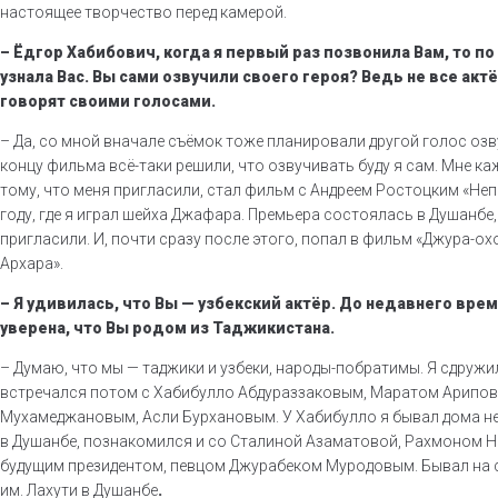
настоящее творчество перед камерой.
– Ёдгор Хабибович, когда я первый раз позвонила Вам, то по
узнала Вас. Вы сами озвучили своего героя? Ведь не все ак
говорят своими голосами.
– Да, со мной вначале съёмок тоже планировали другой голос озв
концу фильма всё-таки решили, что озвучивать буду я сам. Мне ка
тому, что меня пригласили, стал фильм с Андреем Ростоцким «Не
году, где я играл шейха Джафара. Премьера состоялась в Душанбе,
пригласили. И, почти сразу после этого, попал в фильм «Джура-ох
Архара».
– Я удивилась, что Вы — узбекский актёр. До недавнего вре
уверена, что Вы родом из Таджикистана.
– Думаю, что мы — таджики и узбеки, народы-побратимы. Я сдружи
встречался потом с Хабибулло Абдураззаковым, Маратом Арипов
Мухамеджановым, Асли Бурхановым. У Хабибулло я бывал дома не
в Душанбе, познакомился и со Сталиной Азаматовой, Рахмоном 
будущим президентом, певцом Джурабеком Муродовым. Бывал на с
им. Лахути в Душанбе
.