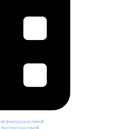
ё фишорҳои иҷтимоӣ?