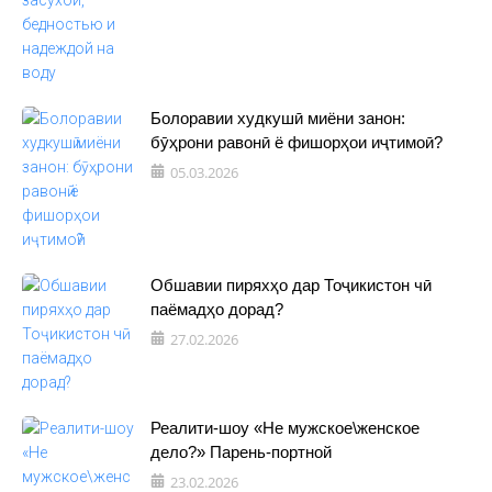
Болоравии худкушӣ миёни занон:
бӯҳрони равонӣ ё фишорҳои иҷтимоӣ?
05.03.2026
Обшавии пиряхҳо дар Тоҷикистон чӣ
паёмадҳо дорад?
27.02.2026
Реалити-шоу «Не мужское\женское
дело?» Парень-портной
23.02.2026