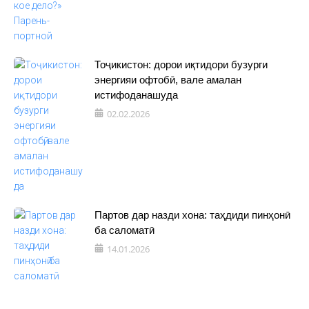
Тоҷикистон: дорои иқтидори бузурги
энергияи офтобӣ, вале амалан
истифоданашуда
02.02.2026
Партов дар назди хона: таҳдиди пинҳонӣ
ба саломатӣ
14.01.2026