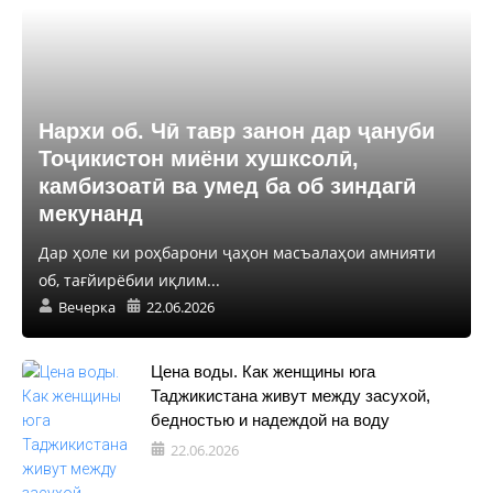
Нархи об. Чӣ тавр занон дар ҷануби
Тоҷикистон миёни хушксолӣ,
камбизоатӣ ва умед ба об зиндагӣ
мекунанд
Дар ҳоле ки роҳбарони ҷаҳон масъалаҳои амнияти
об, тағйирёбии иқлим...
Вечерка
22.06.2026
Цена воды. Как женщины юга
Таджикистана живут между засухой,
бедностью и надеждой на воду
22.06.2026