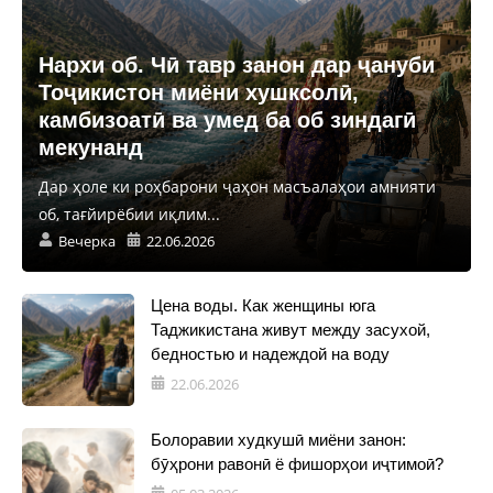
Нархи об. Чӣ тавр занон дар ҷануби
Тоҷикистон миёни хушксолӣ,
камбизоатӣ ва умед ба об зиндагӣ
мекунанд
Дар ҳоле ки роҳбарони ҷаҳон масъалаҳои амнияти
об, тағйирёбии иқлим...
Вечерка
22.06.2026
Цена воды. Как женщины юга
Таджикистана живут между засухой,
бедностью и надеждой на воду
22.06.2026
Болоравии худкушӣ миёни занон:
бӯҳрони равонӣ ё фишорҳои иҷтимоӣ?