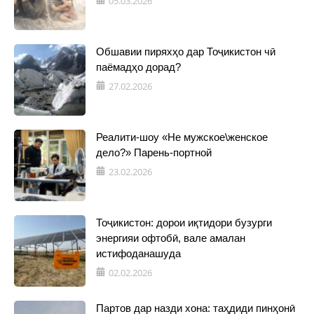
05.03.2026
Обшавии пиряхҳо дар Тоҷикистон чӣ
паёмадҳо дорад?
27.02.2026
Реалити-шоу «Не мужское\женское
дело?» Парень-портной
23.02.2026
Тоҷикистон: дорои иқтидори бузурги
энергияи офтобӣ, вале амалан
истифоданашуда
02.02.2026
Партов дар назди хона: таҳдиди пинҳонӣ