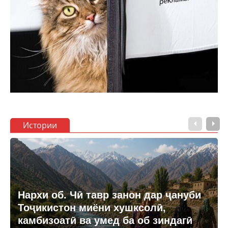
Истории
Нархи об. Чӣ тавр занон дар ҷануби
Тоҷикистон миёни хушксолӣ,
камбизоатӣ ва умед ба об зиндагӣ