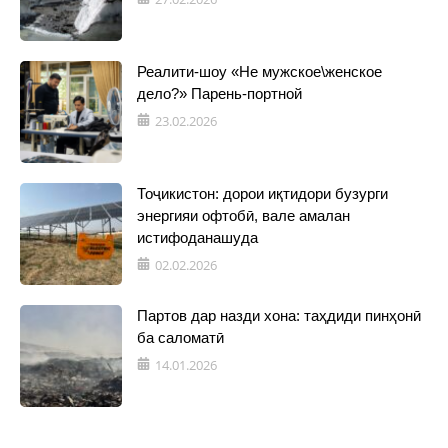
Реалити-шоу «Не мужское\женское
дело?» Парень-портной
23.02.2026
Тоҷикистон: дорои иқтидори бузурги
энергияи офтобӣ, вале амалан
истифоданашуда
02.02.2026
Партов дар назди хона: таҳдиди пинҳонӣ
ба саломатӣ
14.01.2026