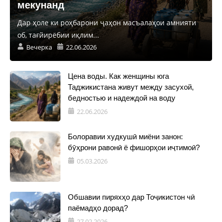
мекунанд
Дар ҳоле ки роҳбарони ҷаҳон масъалаҳои амнияти
об, тағйирёбии иқлим...
Вечерка
22.06.2026
Цена воды. Как женщины юга
Таджикистана живут между засухой,
бедностью и надеждой на воду
22.06.2026
Болоравии худкушӣ миёни занон:
бӯҳрони равонӣ ё фишорҳои иҷтимоӣ?
05.03.2026
Обшавии пиряхҳо дар Тоҷикистон чӣ
паёмадҳо дорад?
27.02.2026