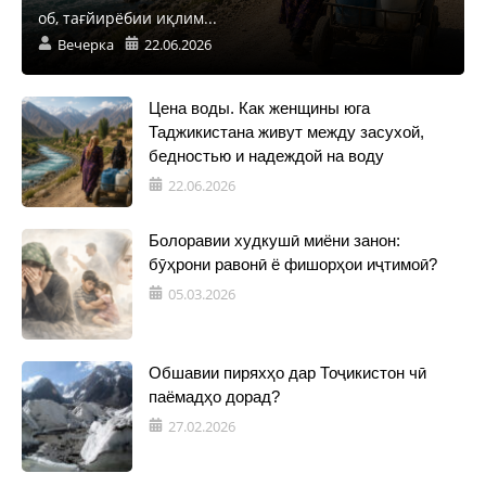
об, тағйирёбии иқлим...
Вечерка
22.06.2026
Цена воды. Как женщины юга
Таджикистана живут между засухой,
бедностью и надеждой на воду
22.06.2026
Болоравии худкушӣ миёни занон:
бӯҳрони равонӣ ё фишорҳои иҷтимоӣ?
05.03.2026
Обшавии пиряхҳо дар Тоҷикистон чӣ
паёмадҳо дорад?
27.02.2026