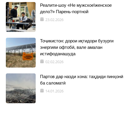
Реалити-шоу «Не мужское\женское
дело?» Парень-портной
23.02.2026
Тоҷикистон: дорои иқтидори бузурги
энергияи офтобӣ, вале амалан
истифоданашуда
02.02.2026
Партов дар назди хона: таҳдиди пинҳонӣ
ба саломатӣ
14.01.2026