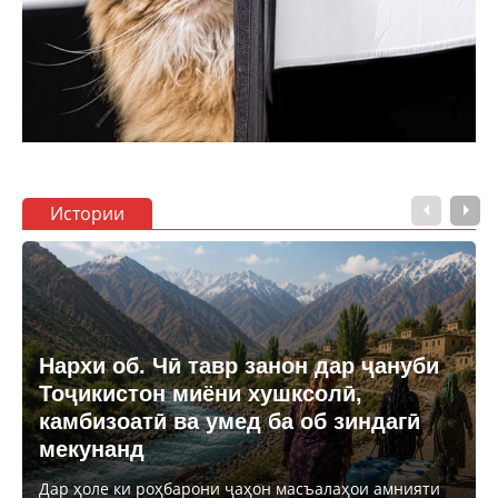
Истории
Нархи об. Чӣ тавр занон дар ҷануби
Тоҷикистон миёни хушксолӣ,
камбизоатӣ ва умед ба об зиндагӣ
мекунанд
Дар ҳоле ки роҳбарони ҷаҳон масъалаҳои амнияти