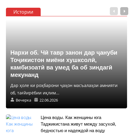
Истории
Нархи об. Чӣ тавр занон дар ҷануби
Тоҷикистон миёни хушксолӣ,
камбизоатӣ ва умед ба об зиндагӣ
мекунанд
Дар ҳоле ки роҳбарони ҷаҳон масъалаҳои амнияти
об, тағйирёбии иқлим...
Вечерка
22.06.2026
Цена воды. Как женщины юга
Таджикистана живут между засухой,
бедностью и надеждой на воду