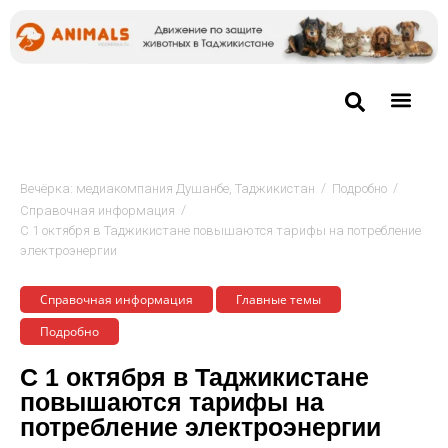
/
/
Вечёрка: медиакомпания Душанбе, Таджикистан
Подробно
/
Cправочная информация
С 1 октября в Таджикистане повышаются тарифы на потребление
электроэнергии
Cправочная информация
Главные темы
Подробно
С 1 октября в Таджикистане
повышаются тарифы на
потребление электроэнергии