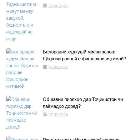
22.06.2026
Болоравии худкушӣ миёни занон:
бӯҳрони равонӣ ё фишорҳои иҷтимоӣ?
05.03.2026
Обшавии пиряхҳо дар Тоҷикистон чӣ
паёмадҳо дорад?
27.02.2026
Реалити-шоу «Не мужское\женское