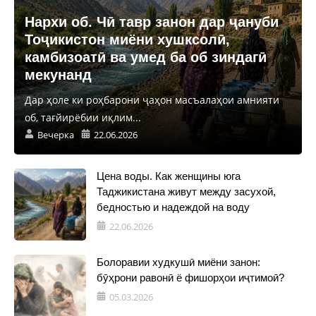
Нархи об. Чӣ тавр занон дар ҷануби
Тоҷикистон миёни хушксолӣ,
камбизоатӣ ва умед ба об зиндагӣ
мекунанд
Дар ҳоле ки роҳбарони ҷаҳон масъалаҳои амнияти
об, тағйирёбии иқлим...
Вечерка
22.06.2026
Цена воды. Как женщины юга
Таджикистана живут между засухой,
бедностью и надеждой на воду
22.06.2026
Болоравии худкушӣ миёни занон:
бӯҳрони равонӣ ё фишорҳои иҷтимоӣ?
05.03.2026