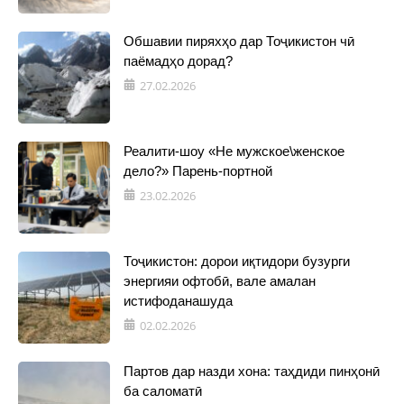
Обшавии пиряхҳо дар Тоҷикистон чӣ
паёмадҳо дорад?
27.02.2026
Реалити-шоу «Не мужское\женское
дело?» Парень-портной
23.02.2026
Тоҷикистон: дорои иқтидори бузурги
энергияи офтобӣ, вале амалан
истифоданашуда
02.02.2026
Партов дар назди хона: таҳдиди пинҳонӣ
ба саломатӣ