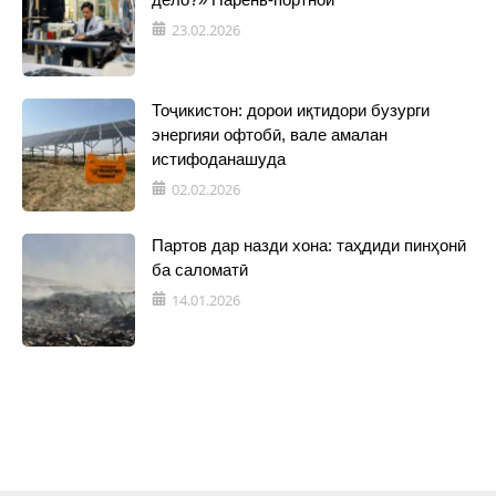
23.02.2026
Тоҷикистон: дорои иқтидори бузурги
энергияи офтобӣ, вале амалан
истифоданашуда
02.02.2026
Партов дар назди хона: таҳдиди пинҳонӣ
ба саломатӣ
14.01.2026