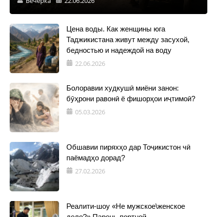
Вечерка
22.06.2026
Цена воды. Как женщины юга
Таджикистана живут между засухой,
бедностью и надеждой на воду
22.06.2026
Болоравии худкушӣ миёни занон:
бӯҳрони равонӣ ё фишорҳои иҷтимоӣ?
05.03.2026
Обшавии пиряхҳо дар Тоҷикистон чӣ
паёмадҳо дорад?
27.02.2026
Реалити-шоу «Не мужское\женское
дело?» Парень-портной