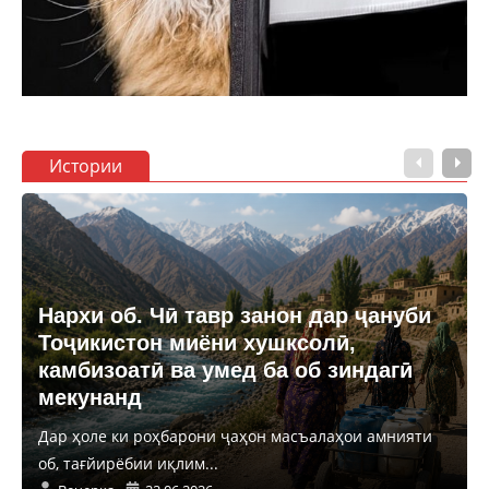
Истории
Нархи об. Чӣ тавр занон дар ҷануби
Тоҷикистон миёни хушксолӣ,
камбизоатӣ ва умед ба об зиндагӣ
мекунанд
Дар ҳоле ки роҳбарони ҷаҳон масъалаҳои амнияти
об, тағйирёбии иқлим...