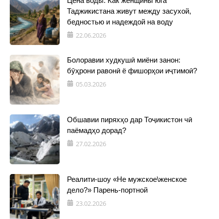
Цена воды. Как женщины юга
Таджикистана живут между засухой,
бедностью и надеждой на воду
22.06.2026
Болоравии худкушӣ миёни занон:
бӯҳрони равонӣ ё фишорҳои иҷтимоӣ?
05.03.2026
Обшавии пиряхҳо дар Тоҷикистон чӣ
паёмадҳо дорад?
27.02.2026
Реалити-шоу «Не мужское\женское
дело?» Парень-портной
23.02.2026