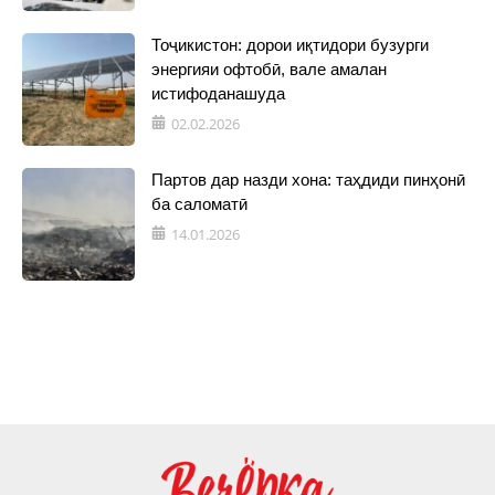
Тоҷикистон: дорои иқтидори бузурги
энергияи офтобӣ, вале амалан
истифоданашуда
02.02.2026
Партов дар назди хона: таҳдиди пинҳонӣ
ба саломатӣ
14.01.2026