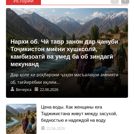
Истории
Нархи об. Чӣ тавр занон дар ҷануби
Тоҷикистон миёни хушксолӣ,
камбизоатӣ ва умед ба об зиндагӣ
мекунанд
Дар ҳоле ки роҳбарони ҷаҳон масъалаҳои амнияти
об, тағйирёбии иқлим...
Вечерка
22.06.2026
Цена воды. Как женщины юга
Таджикистана живут между засухой,
бедностью и надеждой на воду
22.06.2026