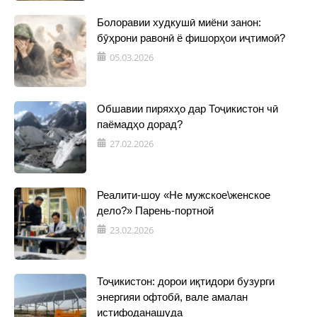
Болоравии худкушӣ миёни занон:
бӯҳрони равонӣ ё фишорҳои иҷтимоӣ?
05.03.2026
Обшавии пиряхҳо дар Тоҷикистон чӣ
паёмадҳо дорад?
27.02.2026
Реалити-шоу «Не мужское\женское
дело?» Парень-портной
23.02.2026
Тоҷикистон: дорои иқтидори бузурги
энергияи офтобӣ, вале амалан
истифоданашуда