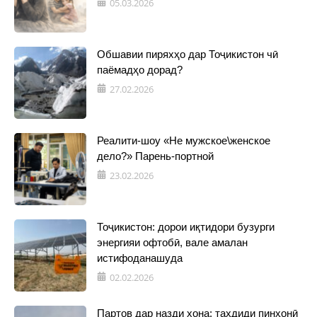
05.03.2026
Обшавии пиряхҳо дар Тоҷикистон чӣ
паёмадҳо дорад?
27.02.2026
Реалити-шоу «Не мужское\женское
дело?» Парень-портной
23.02.2026
Тоҷикистон: дорои иқтидори бузурги
энергияи офтобӣ, вале амалан
истифоданашуда
02.02.2026
Партов дар назди хона: таҳдиди пинҳонӣ