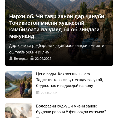
Нархи об. Чӣ тавр занон дар ҷануби
Тоҷикистон миёни хушксолӣ,
камбизоатӣ ва умед ба об зиндагӣ
мекунанд
Дар ҳоле ки роҳбарони ҷаҳон масъалаҳои амнияти
об, тағйирёбии иқлим...
Вечерка
22.06.2026
Цена воды. Как женщины юга
Таджикистана живут между засухой,
бедностью и надеждой на воду
22.06.2026
Болоравии худкушӣ миёни занон:
бӯҳрони равонӣ ё фишорҳои иҷтимоӣ?