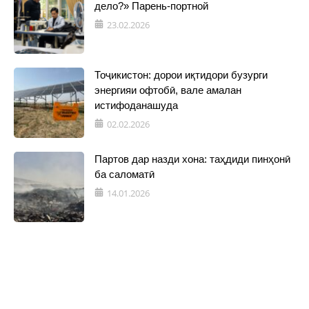
дело?» Парень-портной
23.02.2026
Тоҷикистон: дорои иқтидори бузурги
энергияи офтобӣ, вале амалан
истифоданашуда
02.02.2026
Партов дар назди хона: таҳдиди пинҳонӣ
ба саломатӣ
14.01.2026