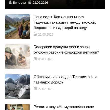
Вечерка
22.06.2026
Цена воды. Как женщины юга
Таджикистана живут между засухой,
бедностью и надеждой на воду
22.06.2026
Болоравии худкушӣ миёни занон:
бӯҳрони равонӣ ё фишорҳои иҷтимоӣ?
05.03.2026
Обшавии пиряхҳо дар Тоҷикистон чӣ
паёмадҳо дорад?
27.02.2026
Реалити-шоу «Не мужское\женское