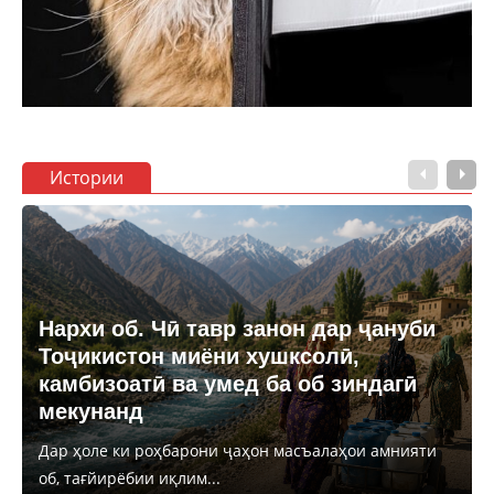
Истории
Нархи об. Чӣ тавр занон дар ҷануби
Тоҷикистон миёни хушксолӣ,
камбизоатӣ ва умед ба об зиндагӣ
мекунанд
Дар ҳоле ки роҳбарони ҷаҳон масъалаҳои амнияти
об, тағйирёбии иқлим...