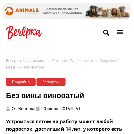
/
/
Вечёрка: медиакомпания Душанбе, Таджикистан
Подробно
Без вины виноватый
Подробно
Репортаж
Без вины виноватый
От
Вечерка
20 июля, 2015
51
Устроиться летом на работу может любой
подросток, достигший 14 лет, у которого есть