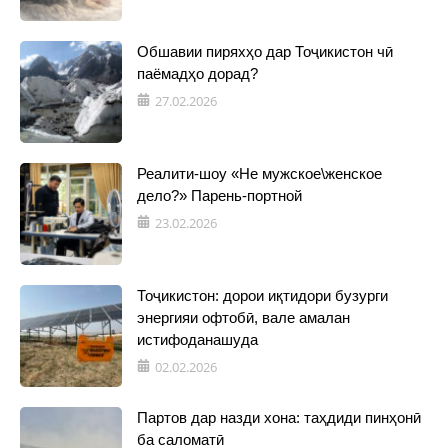
Обшавии пиряхҳо дар Тоҷикистон чӣ
паёмадҳо дорад?
27.02.2026
Реалити-шоу «Не мужское\женское
дело?» Парень-портной
23.02.2026
Тоҷикистон: дорои иқтидори бузурги
энергияи офтобӣ, вале амалан
истифоданашуда
02.02.2026
Партов дар назди хона: таҳдиди пинҳонӣ
ба саломатӣ