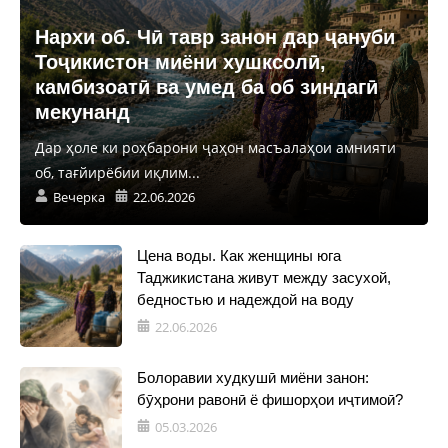
Нархи об. Чӣ тавр занон дар ҷануби
Тоҷикистон миёни хушксолӣ,
камбизоатӣ ва умед ба об зиндагӣ
мекунанд
Дар ҳоле ки роҳбарони ҷаҳон масъалаҳои амнияти
об, тағйирёбии иқлим...
Вечерка
22.06.2026
Цена воды. Как женщины юга
Таджикистана живут между засухой,
бедностью и надеждой на воду
22.06.2026
Болоравии худкушӣ миёни занон:
бӯҳрони равонӣ ё фишорҳои иҷтимоӣ?
05.03.2026