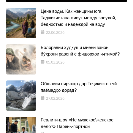
Цена воды. Как женщины юга
Таджикистана живут между засухой,
бедностью и надеждой на воду
22.06.2026
Болоравии худкушӣ миёни занон:
бӯҳрони равонӣ ё фишорҳои иҷтимоӣ?
05.03.2026
Обшавии пиряхҳо дар Тоҷикистон чӣ
паёмадҳо дорад?
27.02.2026
Реалити-шоу «Не мужское\женское
дело?» Парень-портной