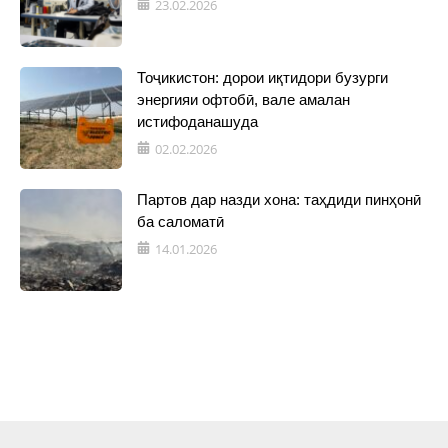
23.02.2026
Тоҷикистон: дорои иқтидори бузурги
энергияи офтобӣ, вале амалан
истифоданашуда
02.02.2026
Партов дар назди хона: таҳдиди пинҳонӣ
ба саломатӣ
14.01.2026