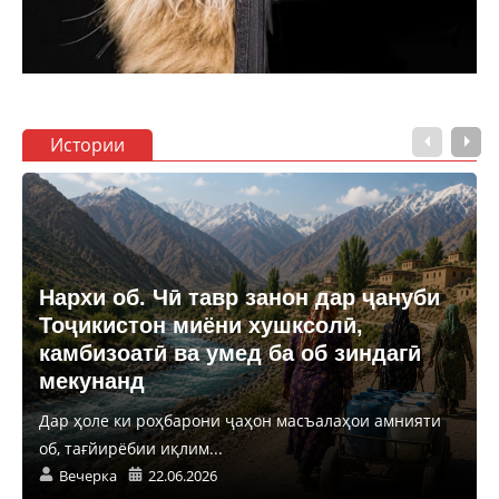
Истории
Нархи об. Чӣ тавр занон дар ҷануби
Тоҷикистон миёни хушксолӣ,
камбизоатӣ ва умед ба об зиндагӣ
мекунанд
Дар ҳоле ки роҳбарони ҷаҳон масъалаҳои амнияти
об, тағйирёбии иқлим...
Вечерка
22.06.2026