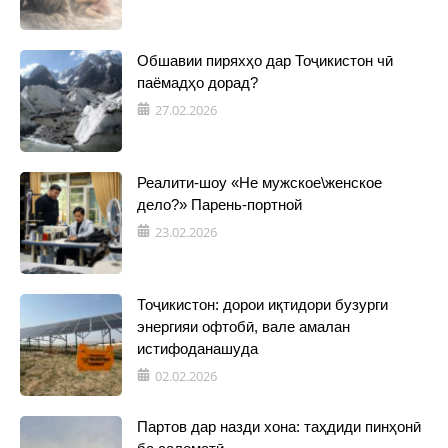
Обшавии пиряхҳо дар Тоҷикистон чӣ
паёмадҳо дорад?
27.02.2026
Реалити-шоу «Не мужское\женское
дело?» Парень-портной
23.02.2026
Тоҷикистон: дорои иқтидори бузурги
энергияи офтобӣ, вале амалан
истифоданашуда
02.02.2026
Партов дар назди хона: таҳдиди пинҳонӣ