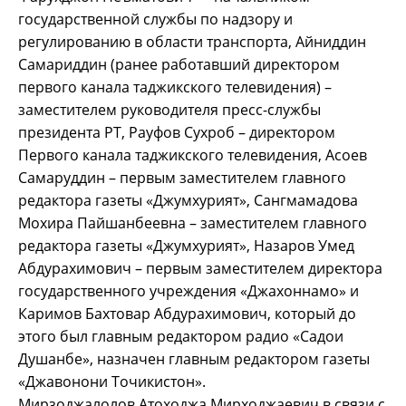
государственной службы по надзору и
регулированию в области транспорта, Айниддин
Самариддин (ранее работавший директором
первого канала таджикского телевидения) –
заместителем руководителя пресс-службы
президента РТ, Рауфов Сухроб – директором
Первого канала таджикского телевидения, Асоев
Самаруддин – первым заместителем главного
редактора газеты «Джумхурият», Сангмамадова
Мохира Пайшанбеевна – заместителем главного
редактора газеты «Джумхурият», Назаров Умед
Абдурахимович – первым заместителем директора
государственного учреждения «Джахоннамо» и
Каримов Бахтовар Абдурахимович, который до
этого был главным редактором радио «Садои
Душанбе», назначен главным редактором газеты
«Джавонони Точикистон».
Мирзоджалолов Атоходжа Мирходжаевич в связи с