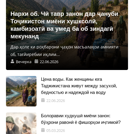
Нархи об. Чӣ тавр занон дар ҷануби
Тоҷикистон миёни хушксолӣ,
камбизоатӣ ва умед ба об зиндагӣ
мекунанд
Дар ҳоле ки роҳбарони ҷаҳон масъалаҳои амнияти
об, тағйирёбии иқлим...
Вечерка
22.06.2026
Цена воды. Как женщины юга
Таджикистана живут между засухой,
бедностью и надеждой на воду
22.06.2026
Болоравии худкушӣ миёни занон:
бӯҳрони равонӣ ё фишорҳои иҷтимоӣ?
05.03.2026