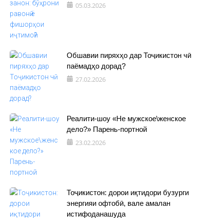
05.03.2026
Обшавии пиряхҳо дар Тоҷикистон чӣ
паёмадҳо дорад?
27.02.2026
Реалити-шоу «Не мужское\женское
дело?» Парень-портной
23.02.2026
Тоҷикистон: дорои иқтидори бузурги
энергияи офтобӣ, вале амалан
истифоданашуда