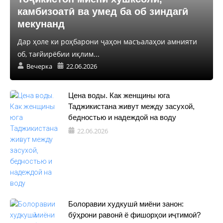
камбизоатӣ ва умед ба об зиндагӣ
мекунанд
Дар ҳоле ки роҳбарони ҷаҳон масъалаҳои амнияти
об, тағйирёбии иқлим...
Вечерка
22.06.2026
Цена воды. Как женщины юга
Таджикистана живут между засухой,
бедностью и надеждой на воду
22.06.2026
Болоравии худкушӣ миёни занон:
бӯҳрони равонӣ ё фишорҳои иҷтимоӣ?