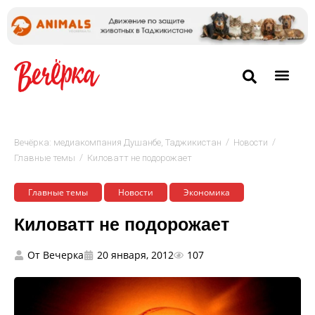
/
/
Вечёрка: медиакомпания Душанбе, Таджикистан
Новости
/
Главные темы
Киловатт не подорожает
Главные темы
Новости
Экономика
Киловатт не подорожает
От
Вечерка
20 января, 2012
107