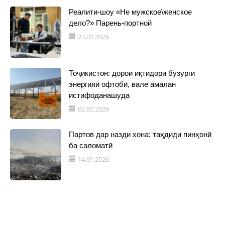
Реалити-шоу «Не мужское\женское
дело?» Парень-портной
23.02.2026
Тоҷикистон: дорои иқтидори бузурги
энергияи офтобӣ, вале амалан
истифоданашуда
02.02.2026
Партов дар назди хона: таҳдиди пинҳонӣ
ба саломатӣ
14.01.2026