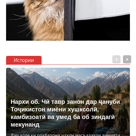
Истории
Нархи об. Чӣ тавр занон дар ҷануби
Тоҷикистон миёни хушксолӣ,
камбизоатӣ ва умед ба об зиндагӣ
мекунанд
Дар ҳоле ки роҳбарони ҷаҳон масъалаҳои амнияти