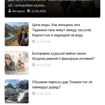
об, тағйирёбии иқлим...
Вечерка
22.06.2026
Цена воды. Как женщины юга
Таджикистана живут между засухой,
бедностью и надеждой на воду
22.06.2026
Болоравии худкушӣ миёни занон:
бӯҳрони равонӣ ё фишорҳои иҷтимоӣ?
05.03.2026
Обшавии пиряхҳо дар Тоҷикистон чӣ
паёмадҳо дорад?
27.02.2026