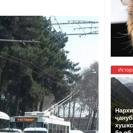
Истор
Нархи
ҷануб
хушкс
ба об