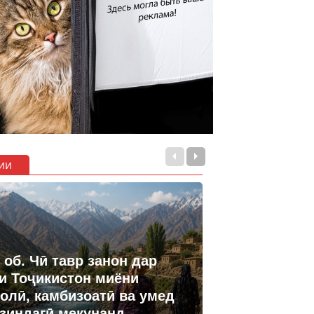
ии
 об. Чӣ тавр занон дар
и Тоҷикистон миёни
олӣ, камбизоатӣ ва умед
 зиндагӣ мекунанд