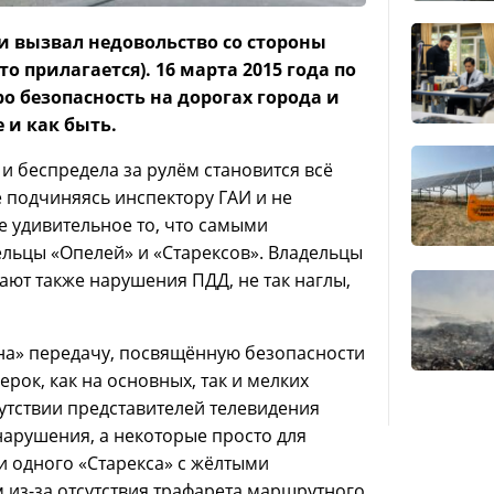
и вызвал недовольство со стороны
 прилагается). 16 марта 2015 года по
 безопасность на дорогах города и
 и как быть.
 и беспредела за рулём становится всё
 подчиняясь инспектору ГАИ и не
е удивительное то, что самыми
льцы «Опелей» и «Старексов». Владельцы
ют также нарушения ПДД, не так наглы,
на» передачу, посвящённую безопасности
рок, как на основных, так и мелких
утствии представителей телевидения
нарушения, а некоторые просто для
и одного «Старекса» с жёлтыми
из-за отсутствия трафарета маршрутного