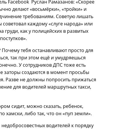
тель Facebook Руслан Рамазанов: «Скорее
бычно делают «восьмёрки», «тройки» и
подчинение требованиям. Советую лишать
бы советовал каждому «слуге народа» или
 груди, как у полицейских в развитых
поступков».
? Почему тебя останавливают просто для
ься, так при этом ещё и умудряешься
конечно. У сотрудников ДПС тоже есть
е заторы создаются в момент просьбы
ия. Разве не должны попросить прижаться
чение для водителей маршрутных такси,
ром сидит, можно сказать, ребенок,
по хамски, либо так, что он «пуп земли».
 недобросовестных водителей к порядку