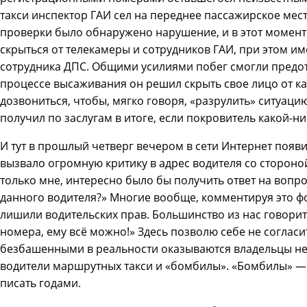
такси инспектор ГАИ сел на переднее пассажирское мест
проверки было обнаружено нарушение, и в этот момент
скрыться от телекамеры и сотрудников ГАИ, при этом и
сотрудника ДПС. Общими усилиями побег смогли предотв
процессе высаживания он решил скрыть свое лицо от ка
дозвониться, чтобы, мягко говоря, «разрулить» ситуацию
получил по заслугам в итоге, если покровитель какой-н
И тут в прошлый четверг вечером в сети Интернет появи
вызвало огромную критику в адрес водителя со стороной
только мне, интересно было бы получить ответ на вопро
данного водителя?» Многие вообще, комментируя это ф
лишили водительских прав. Большинство из нас говорит:
номера, ему всё можно!» Здесь позволю себе не соглас
безбашенными в реальности оказываются владельцы не
водители маршрутных такси и «бомбилы». «Бомбилы» — 
писать годами.