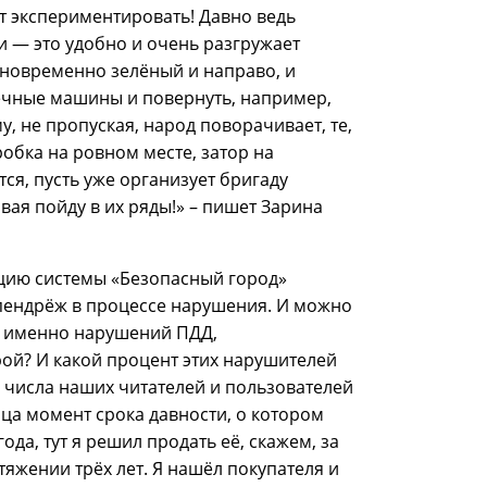
т экспериментировать! Давно ведь
и — это удобно и очень разгружает
дновременно зелёный и направо, и
речные машины и повернуть, например,
у, не пропуская, народ поворачивает, те,
пробка на ровном месте, затор на
ся, пусть уже организует бригаду
вая пойду в их ряды!» – пишет Зарина
тацию системы «Безопасный город»
ыпендрёж в процессе нарушения. И можно
у именно нарушений ПДД,
ой? И какой процент этих нарушителей
 числа наших читателей и пользователей
нца момент срока давности, о котором
ода, тут я решил продать её, скажем, за
тяжении трёх лет. Я нашёл покупателя и