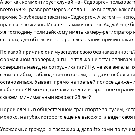
А вот как комментирует случай на «Садбарге» пользова
всего (99 %) разворот через 2 сплошные внаглую, как о
прочие 3-рублевые такси на «Садбарге». А затем — не
прав на всю жизнь. Иначе с такими нельзя. Ах, да! Ещё 
же господину полицейскому иметь камеру-регистратор на
странах, для объективного расследования причин таких 
По какой причине они чувствуют свою безнаказанность
формальной проверки, а ты не только не останавливаеш
совершить наезд на сотрудника гаи? Ну, не все ангелы, 
свои ошибки, наблюдения показали, что даже небольши
остановиться, бывает, прямо на третьей полосе движен
к обочине? И может, всё-таки ввести возрастное ограни
скажем, минимальный возраст 28 лет?
Порой едешь в общественном транспорте за рулем, кото
молоко, на губах которого еще не высохло, а ведет себя 
Уважаемые граждане пассажиры, давайте сами приучим