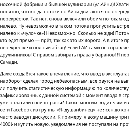
носочной фабрики и бывшей кулинарии (ул.Айни)! Хвати
понятно, что когда потоки по Айни двигаются по очеред
перекрёсток. Так нет, снова включили обоим потокам о
налево. Ну невозможно в таком потоке пропустить вст
налево к «чулочке»! Невозможно! Сколько не жди! Потом
кто едет прямо — прёт, так как это их дорога. А в итоге 
перекрёстке и полный абзац! Если ГАИ сами не справляет
дружинников! С правом забирать права у баранов! Я пер
Самади.
Даже создаётся такое впечатление, что ввод в эксплуа
наоборот сделал город небезопасным, все рвутся на в
ли получить статистическую информацию по количеств
зафиксированных данной системой с момент ввода в стр
уже оплатили свои штрафы? Также многим водителям из
сети Facebook из группы «Я- душанбинец» не ясен до ко
часто заводят дискуссии. К примеру, я вожу машину три г
4000$ и купить новую, уведомления не поступали на про