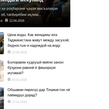
е ки роҳбарони ҷаҳон масъалаҳои
об, тағйирёбии иқлим...
ка
22.06.2026
Цена воды. Как женщины юга
Таджикистана живут между засухой,
бедностью и надеждой на воду
22.06.2026
Болоравии худкушӣ миёни занон:
бӯҳрони равонӣ ё фишорҳои
иҷтимоӣ?
05.03.2026
Обшавии пиряхҳо дар Тоҷикистон чӣ
паёмадҳо дорад?
27.02.2026