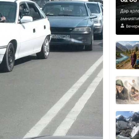
Дар ҳол
амнияти 
Вечер