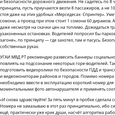
и безопасности дорожного движения. Не садитесь по 8 ч
принципа, пусть приучаются везти 8 пассажиров, а не 10,
стоя даже на этих удобных «Мерседесах- Спринтер». Умет
сомони, а проезд при этом стоит 1 сомони 60 дирамов. А
даже несмотря на скачки цен на топливо. Дожидаться тр
узаконенных остановках. Водителей попросил бы паркова
загоне», по принципу — где захотел, там и пасусь. Безо
собственных руках.
УГАИ МВД РТ рекомендую развесить баннеры социальной
повлиять на подсознание некоторых горе-водителей. Та
подготовить видеоролики по безопасности ПДД и транс
и видеомониторам районов и городов. Помимо номера 
необходимо ввести в эксплуатацию короткий номер для
моментальными фото автонарушителя и применять соо
«И снова здравствуйте! За пять минут в пробке сделала 
Номера не замазываю в этот раз принципиально, ибо сил
ещё, практически уже крик души, насчёт алгоритма раб