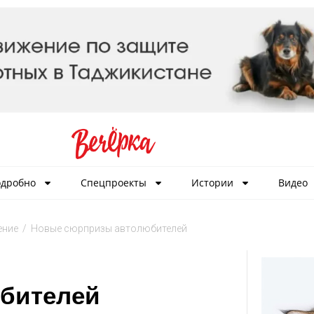
дробно
Спецпроекты
Истории
Видео
ение
/
Новые сюрпризы автолюбителей
бителей