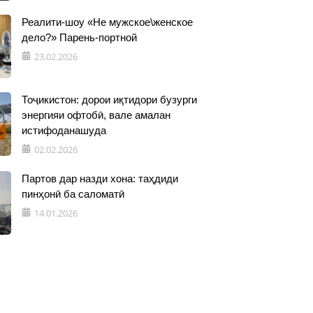
Реалити-шоу «Не мужское\женское
дело?» Парень-портной
23.02.2026
Тоҷикистон: дорои иқтидори бузурги
энергияи офтобӣ, вале амалан
истифоданашуда
02.02.2026
Партов дар назди хона: таҳдиди
пинҳонӣ ба саломатӣ
14.01.2026