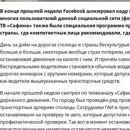
В конце прошлой недели Facebook шокировал кадр 
многих пользователей данной социальной сети (фото
ТВ «Сафина» также была специальная программа про
страны, где компетентные лица рекомендовали, где
День за днём на дорогах столицы и страны бескультурья
больше и больше, некоторые вообще страх потеряли, не
останавливая движения на капоте с ним. И причём само
беспредельными водителями становятся обычные владе
дорогих иномарок с крутыми номерами, которые допуска
как водители вышеуказанных транспортных средств.
В начале прошлой недели смотрел по телеканалу «Сафи
дорожного движения. По городу был проведён ряд прове
транспортных артериях столицы. Сотрудники ГАИ в прис
останавливали на проверку те авто, которые допустили 
профилактической проверки. Так вот в момент остановк
регистрационными номерами оставшегося неизвестным 