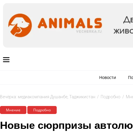
Новости
По
Вечёрка: медиакомпания Душанбе, Таджикистан
/
Подробно
/
Мн
Мнение
Подробно
Новые сюрпризы автолю