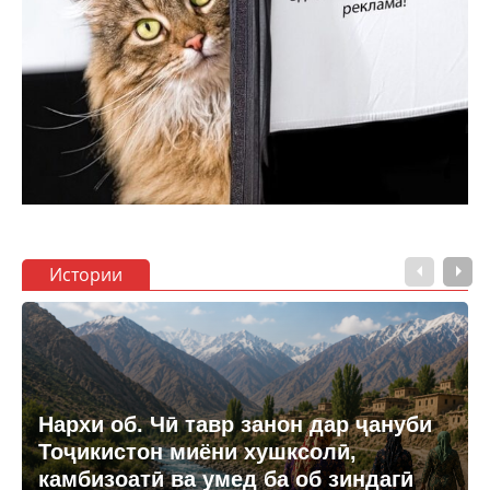
Истории
Нархи об. Чӣ тавр занон дар ҷануби
Тоҷикистон миёни хушксолӣ,
камбизоатӣ ва умед ба об зиндагӣ