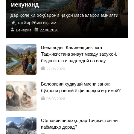
мекунанд
Дар ҳоле ки роҳбарони ҷаҳон масъалаҳои амнияти
об, тағйирёбии иқлим...
Вечерка
22.06.2026
Цена воды. Как женщины юга
Таджикистана живут между засухой,
бедностью и надеждой на воду
22.06.2026
Болоравии худкушӣ миёни занон:
бӯҳрони равонӣ ё фишорҳои иҷтимоӣ?
05.03.2026
Обшавии пиряхҳо дар Тоҷикистон чӣ
паёмадҳо дорад?