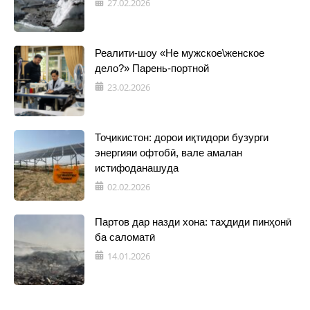
27.02.2026
Реалити-шоу «Не мужское\женское
дело?» Парень-портной
23.02.2026
Тоҷикистон: дорои иқтидори бузурги
энергияи офтобӣ, вале амалан
истифоданашуда
02.02.2026
Партов дар назди хона: таҳдиди пинҳонӣ
ба саломатӣ
14.01.2026