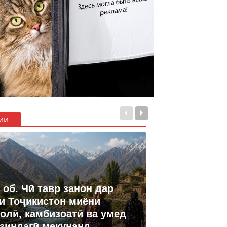
ии
 об. Чӣ тавр занон дар
и Тоҷикистон миёни
олӣ, камбизоатӣ ва умед
 зиндагӣ мекунанд