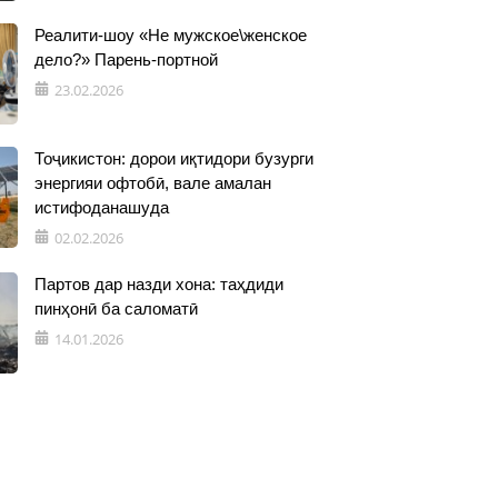
Реалити-шоу «Не мужское\женское
дело?» Парень-портной
23.02.2026
Тоҷикистон: дорои иқтидори бузурги
энергияи офтобӣ, вале амалан
истифоданашуда
02.02.2026
Партов дар назди хона: таҳдиди
пинҳонӣ ба саломатӣ
14.01.2026