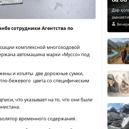
Дар ҳол
амнияти 
Вечер
анбе сотрудники Агентства по
лизации комплексной многоходовой
ержана автомашина марки «Муссо» под
жены и изъяты две дорожные сумки,
етло-бежевого цвета со специфическим
писи, что указывает на то, что они были
анистана.
изолятор временного содержания.