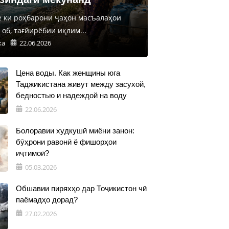
е ки роҳбарони ҷаҳон масъалаҳои
об, тағйирёбии иқлим...
ка
22.06.2026
Цена воды. Как женщины юга
Таджикистана живут между засухой,
бедностью и надеждой на воду
22.06.2026
Болоравии худкушӣ миёни занон:
бӯҳрони равонӣ ё фишорҳои
иҷтимоӣ?
05.03.2026
Обшавии пиряхҳо дар Тоҷикистон чӣ
паёмадҳо дорад?
27.02.2026