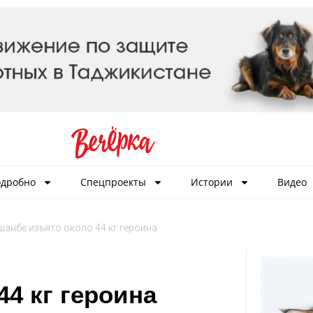
дробно
Спецпроекты
Истории
Видео
шанбе изъято около 44 кг героина
4 кг героина