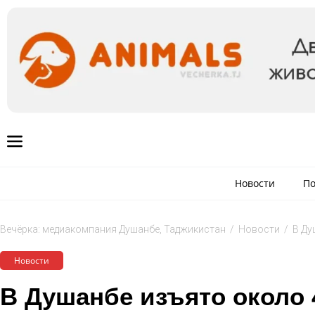
Новости
По
Вечёрка: медиакомпания Душанбе, Таджикистан
/
Новости
/
В Ду
Новости
В Душанбе изъято около 4