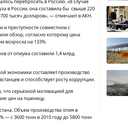
лось перебросить в Россию. «В случае
за в России, она составила бы свыше 220
700 тысяч долларов», — отмечают в АКН.
м и преступности совместном с
или обзор, согласно которому цена
ом возросла на 133%.
в от опиума составили 1,4 млрд.
кой экономики составляет производство
встанцев и способствует росту коррупции.
, что серьезной мотивацией для
ние цен на пшеницу.
стана. Объем производства опия в
 — с 3600 тонн в 2010 году до 5800 тонн