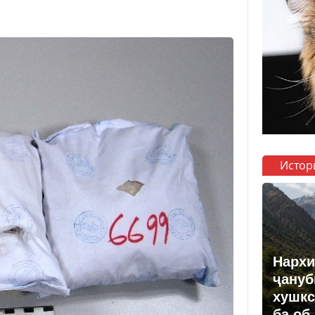
Истор
Нархи
ҷануб
хушкс
ба об