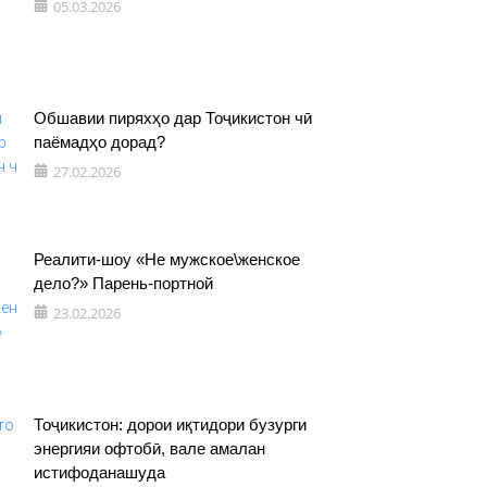
05.03.2026
Обшавии пиряхҳо дар Тоҷикистон чӣ
паёмадҳо дорад?
27.02.2026
Реалити-шоу «Не мужское\женское
дело?» Парень-портной
23.02.2026
Тоҷикистон: дорои иқтидори бузурги
энергияи офтобӣ, вале амалан
истифоданашуда