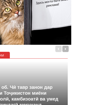
ии
 об. Чӣ тавр занон дар
и Тоҷикистон миёни
олӣ, камбизоатӣ ва умед
 зиндагӣ мекунанд