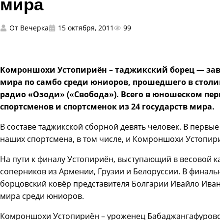
мира
От
Вечерка
15 октября, 2011
99
Комроншохи Устопириён – таджикский борец — за
мира по самбо среди юниоров, прошедшего в столи
радио «Озоди» («Свобода»). Всего в юношеском пер
спортсменов и спортсменок из 24 государств мира.
В составе таджикской сборной девять человек. В первы
наших спортсмена, в том числе, и Комроншохи Устопир
На пути к финалу Устопириён, выступающий в весовой к
соперников из Армении, Грузии и Белоруссии. В финаль
борцовский ковёр представителя Болгарии Ивайло Иван
мира среди юниоров.
Комроншохи Устопириён – уроженец Бабаджангафуровск