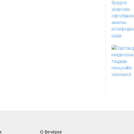
х
О Вечёрке