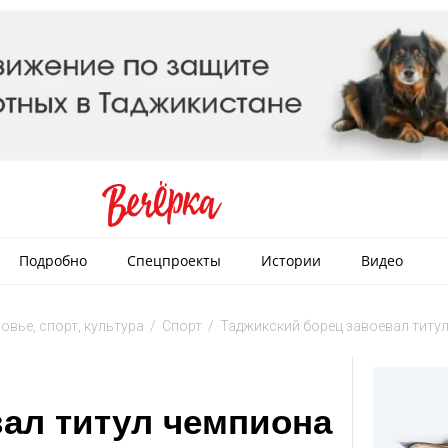
Подробно
Спецпроекты
Истории
Видео
овье, спорт, культура
/
Спорт
/
Таджикский борец завоевал титу
вал титул чемпиона