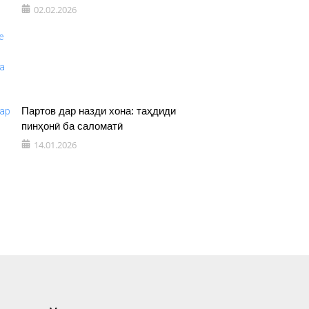
02.02.2026
Партов дар назди хона: таҳдиди
пинҳонӣ ба саломатӣ
14.01.2026