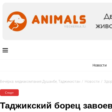
Новости
Вечёрка: медиакомпания Душанбе, Таджикистан
/
Новости
/
Здор
Спорт
Таджикский борец завое