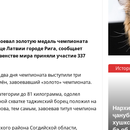
воевал золотую медаль чемпионата
це Латвии городе Рига, сообщает
венстве мира приняли участие 337
Истор
е два дня чемпионата выступили три
иён, завоевавший «золото» чемпионата.
атегории до 81 килограмма, одолел
ной схватке таджикский борец положил на
Нархи
ова, тем самым, завоевав титул чемпиона
ҷануб
хушкс
ого района Согдийской области,
ба об