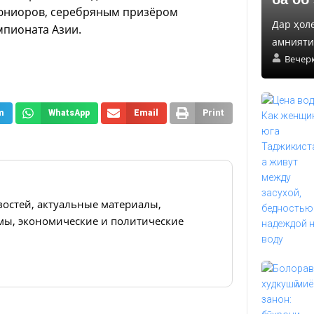
 юниоров, серебряным призёром
Дар ҳол
мпионата Азии.
амнияти 
Вечер
m
WhatsApp
Email
Print
востей, актуальные материалы,
ы, экономические и политические