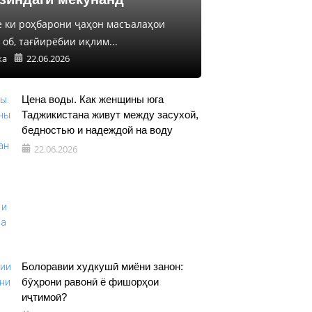
е ки роҳбарони ҷаҳон масъалаҳои
об, тағйирёбии иқлим...
ка
22.06.2026
Цена воды. Как женщины юга
Таджикистана живут между засухой,
бедностью и надеждой на воду
22.06.2026
Болоравии худкушӣ миёни занон:
бӯҳрони равонӣ ё фишорҳои
иҷтимоӣ?