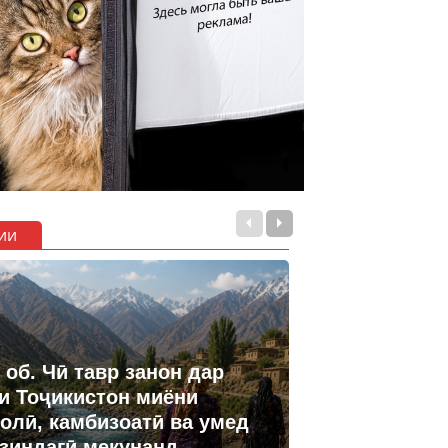
ии
 об. Чӣ тавр занон дар
и Тоҷикистон миёни
олӣ, камбизоатӣ ва умед
 зиндагӣ мекунанд