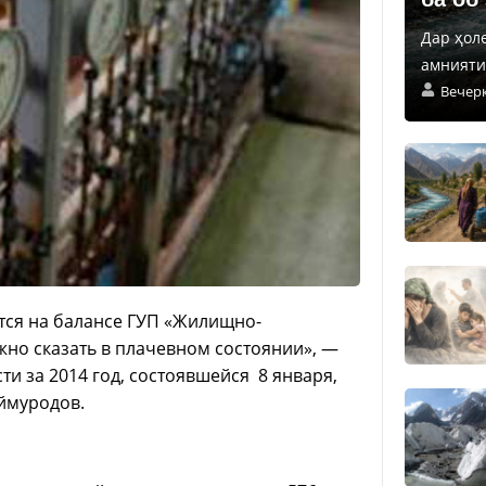
Дар ҳол
амнияти 
Вечер
тся на балансе ГУП «Жилищно-
жно сказать в плачевном состоянии», —
ти за 2014 год, состоявшейся 8 января,
ймуродов.