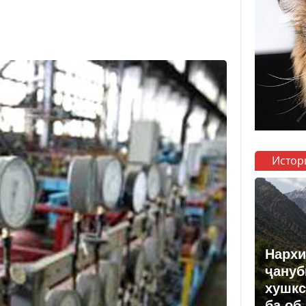
Истор
Нархи
ҷануб
хушкс
ба об