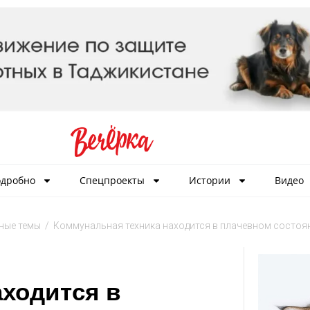
дробно
Спецпроекты
Истории
Видео
ные темы
/
Коммунальная техника находится в плачевном состоя
ходится в