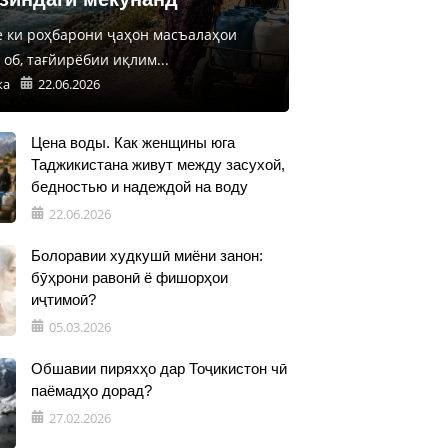
е ки роҳбарони ҷаҳон масъалаҳои
об, тағйирёбии иқлим...
ка
22.06.2026
Цена воды. Как женщины юга
Таджикистана живут между засухой,
бедностью и надеждой на воду
22.06.2026
Болоравии худкушӣ миёни занон:
бӯҳрони равонӣ ё фишорҳои
иҷтимоӣ?
05.03.2026
Обшавии пиряхҳо дар Тоҷикистон чӣ
паёмадҳо дорад?
27.02.2026