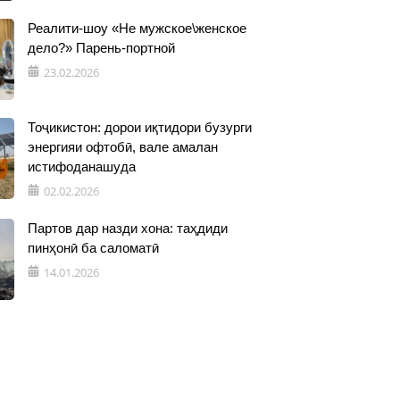
Реалити-шоу «Не мужское\женское
дело?» Парень-портной
23.02.2026
Тоҷикистон: дорои иқтидори бузурги
энергияи офтобӣ, вале амалан
истифоданашуда
02.02.2026
Партов дар назди хона: таҳдиди
пинҳонӣ ба саломатӣ
14.01.2026