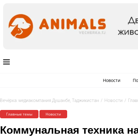
Новости
По
Вечёрка: медиакомпания Душанбе, Таджикистан
/
Новости
/
Глав
Главные темы
Новости
Коммунальная техника на