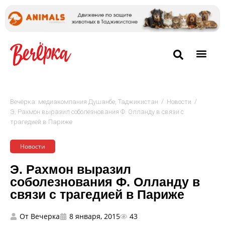
/
/
Вечёрка: медиакомпания Душанбе, Таджикистан
Новости
Э. Рахмон выразил соболезнования Ф. Олланду в связи с
трагедией в Париже
Новости
Э. Рахмон выразил
соболезнования Ф. Олланду в
связи с трагедией в Париже
От
Вечерка
8 января, 2015
43