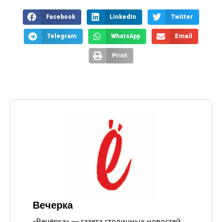
Facebook
LinkedIn
Twitter
Telegram
WhatsApp
Email
Print
Вечерка
«Вечёрка» — газета столичных новостей,