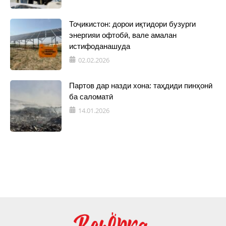
Тоҷикистон: дорои иқтидори бузурги
энергияи офтобӣ, вале амалан
истифоданашуда
02.02.2026
Партов дар назди хона: таҳдиди пинҳонӣ
ба саломатӣ
14.01.2026