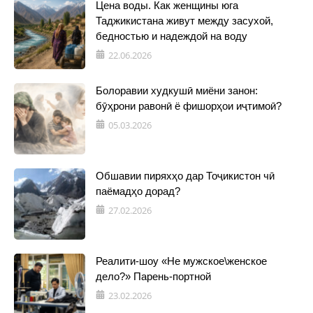
Цена воды. Как женщины юга
Таджикистана живут между засухой,
бедностью и надеждой на воду
22.06.2026
Болоравии худкушӣ миёни занон:
бӯҳрони равонӣ ё фишорҳои иҷтимоӣ?
05.03.2026
Обшавии пиряхҳо дар Тоҷикистон чӣ
паёмадҳо дорад?
27.02.2026
Реалити-шоу «Не мужское\женское
дело?» Парень-портной
23.02.2026