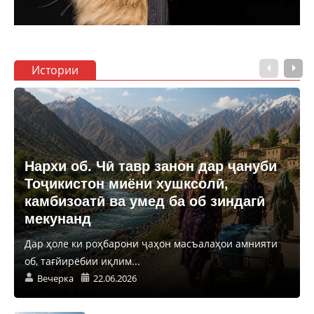
Истории
Нархи об. Чӣ тавр занон дар ҷануби
Тоҷикистон миёни хушксолӣ,
камбизоатӣ ва умед ба об зиндагӣ
мекунанд
Дар ҳоле ки роҳбарони ҷаҳон масъалаҳои амнияти
об, тағйирёбии иқлим...
Вечерка
22.06.2026