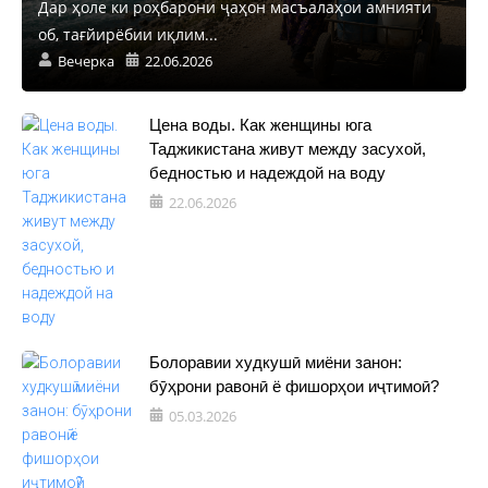
Дар ҳоле ки роҳбарони ҷаҳон масъалаҳои амнияти
об, тағйирёбии иқлим...
Вечерка
22.06.2026
Цена воды. Как женщины юга
Таджикистана живут между засухой,
бедностью и надеждой на воду
22.06.2026
Болоравии худкушӣ миёни занон:
бӯҳрони равонӣ ё фишорҳои иҷтимоӣ?
05.03.2026