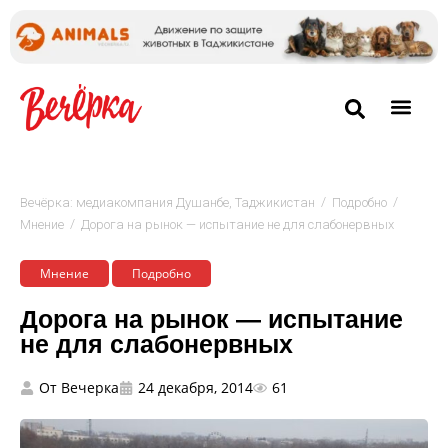
/
/
Вечёрка: медиакомпания Душанбе, Таджикистан
Подробно
/
Мнение
Дорога на рынок — испытание не для слабонервных
Мнение
Подробно
Дорога на рынок — испытание
не для слабонервных
От
Вечерка
24 декабря, 2014
61