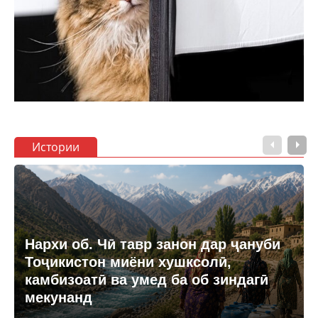
Истории
Нархи об. Чӣ тавр занон дар ҷануби
Тоҷикистон миёни хушксолӣ,
камбизоатӣ ва умед ба об зиндагӣ
мекунанд