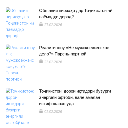
Обшавии пиряхҳо дар Тоҷикистон чӣ
паёмадҳо дорад?
27.02.2026
Реалити-шоу «Не мужское\женское
дело?» Парень-портной
23.02.2026
Тоҷикистон: дорои иқтидори бузурги
энергияи офтобӣ, вале амалан
истифоданашуда
02.02.2026