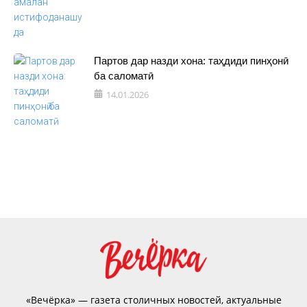
Партов дар назди хона: таҳдиди пинҳонӣ
ба саломатӣ
14.01.2026
«Вечёрка» — газета столичных новостей, актуальные