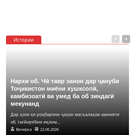
Истории
Нархи об. Чӣ тавр занон дар ҷануби
Тоҷикистон миёни хушксолӣ,
камбизоатӣ ва умед ба об зиндагӣ
мекунанд
Дар ҳоле ки роҳбарони ҷаҳон масъалаҳои амнияти
об, тағйирёбии иқлим...
Вечерка
22.06.2026