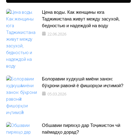
Цена воды. Как женщины юга
Таджикистана живут между засухой,
бедностью и надеждой на воду
22.06.2026
Болоравии худкушӣ миёни занон:
бӯҳрони равонӣ ё фишорҳои иҷтимоӣ?
05.03.2026
Обшавии пиряхҳо дар Тоҷикистон чӣ
паёмадҳо дорад?