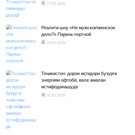
27.02.2026
Реалити-шоу «Не мужское\женское
дело?» Парень-портной
23.02.2026
Тоҷикистон: дорои иқтидори бузурги
энергияи офтобӣ, вале амалан
истифоданашуда
02.02.2026