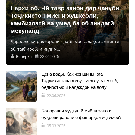
Нархи об. Чӣ тавр занон дар ҷануби
Тоҷикистон миёни хушксолӣ,
камбизоатӣ ва умед ба об зиндагӣ
мекунанд
Дар ҳоле ки роҳбарони ҷаҳон масъалаҳои амнияти
об, тағйирёбии иқлим...
Вечерка
22.06.2026
Цена воды. Как женщины юга
Таджикистана живут между засухой,
бедностью и надеждой на воду
22.06.2026
Болоравии худкушӣ миёни занон:
бӯҳрони равонӣ ё фишорҳои иҷтимоӣ?
05.03.2026