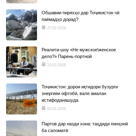
Обшавии пиряхҳо дар Тоҷикистон чӣ
паёмадҳо дорад?
27.02.2026
Реалити-шоу «Не мужское\женское
дело?» Парень-портной
23.02.2026
Тоҷикистон: дорои иқтидори бузурги
энергияи офтобӣ, вале амалан
истифоданашуда
02.02.2026
Партов дар назди хона: таҳдиди пинҳонӣ
ба саломатӣ