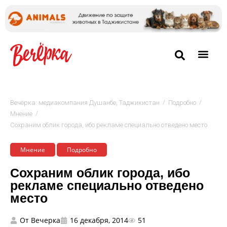
/
/
Вечёрка: медиакомпания Душанбе, Таджикистан
Подробно
/
Мнение
Сохраним облик города, ибо рекламе специально отведено место
Мнение
Подробно
Сохраним облик города, ибо
рекламе специально отведено
место
От
Вечерка
16 декабря, 2014
51