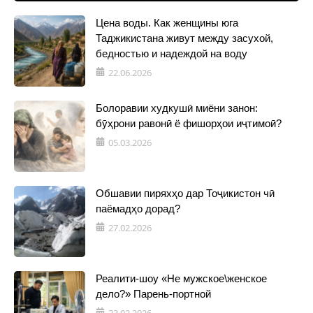
Цена воды. Как женщины юга
Таджикистана живут между засухой,
бедностью и надеждой на воду
22.06.2026
Болоравии худкушӣ миёни занон:
бӯҳрони равонӣ ё фишорҳои иҷтимоӣ?
05.03.2026
Обшавии пиряхҳо дар Тоҷикистон чӣ
паёмадҳо дорад?
27.02.2026
Реалити-шоу «Не мужское\женское
дело?» Парень-портной