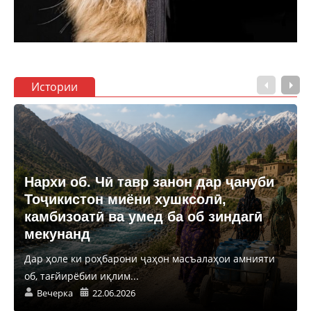
Истории
Нархи об. Чӣ тавр занон дар ҷануби
Тоҷикистон миёни хушксолӣ,
камбизоатӣ ва умед ба об зиндагӣ
мекунанд
Дар ҳоле ки роҳбарони ҷаҳон масъалаҳои амнияти
об, тағйирёбии иқлим...
Вечерка
22.06.2026