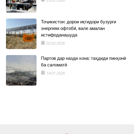
23.02.2026
Тоҷикистон: дорои иқтидори бузурги
энергияи офтобӣ, вале амалан
истифоданашуда
02.02.2026
Партов дар назди хона: таҳдиди пинҳонӣ
ба саломатӣ
14.01.2026