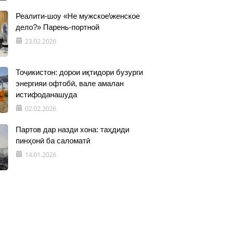
Реалити-шоу «Не мужское\женское
дело?» Парень-портной
23.02.2026
Тоҷикистон: дорои иқтидори бузурги
энергияи офтобӣ, вале амалан
истифоданашуда
02.02.2026
Партов дар назди хона: таҳдиди
пинҳонӣ ба саломатӣ
14.01.2026