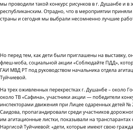
мы проводили такой конкурс рисунков в г. Душанбе и в э
республиканским. Отрадно, что в мероприятии приняли
страны и сегодня мы выбрали несомненно лучшие рабо
Но перед тем, как дети были приглашены на выставку, 
флеш-моба, социальной акции «Соблюдайте ПДД», кото
ГАИ МВД РТ под руководством начальника отдела агита
Туйчиевой.
На трех оживленных перекрестках г. Душанбе – около Го
около ТВ «Сафина», участники акции — победители кон
инспекторами движения при Лицее одаренных детей № 
Саидова, пропагандировали среди участников дорожно
им агитационные листки, показывали на транспарантах
Наргисой Туйчиевой: «дети, которые имеют свою гражд