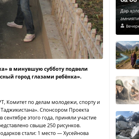
Дар ҳол
амнияти 
Вечер
рка» в минувшую субботу подвели
асный город глазами ребёнка».
Т, Комитет по делам молодежи, спорту и
 Таджикистана». Спонсором Проекта
 сентябре этого года, приняли участие
редставлено свыше 250 рисунков.
одарков стали: 1 место — Хусейнова