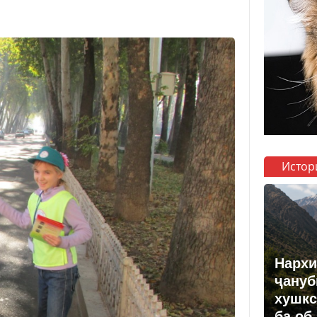
Истор
Нархи
ҷануб
хушкс
ба об