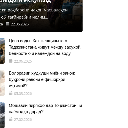
е ки роҳбарони ҷаҳон масъалаҳои
об, тағйирёбии иқлим...
ка
22.06.2026
Цена воды. Как женщины юга
Таджикистана живут между засухой,
бедностью и надеждой на воду
22.06.2026
Болоравии худкушӣ миёни занон:
бӯҳрони равонӣ ё фишорҳои
иҷтимоӣ?
05.03.2026
Обшавии пиряхҳо дар Тоҷикистон чӣ
паёмадҳо дорад?
27.02.2026