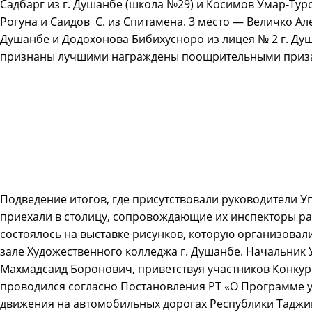
Садбарг из г. Душанбе (школа №29) и Косимов Умар-Тур
Рогуна и Саидов С. из Спитамена. 3 место — Величко Але
Душанбе и Додохонова Бибихусноро из лицея № 2 г. Душ
признаны лучшими награждены поощрительными приз
Подведение итогов, где присутствовали руководители У
приехали в столицу, сопровождающие их инспекторы ра
состоялось на выставке рисунков, которую организова
зале Художественного колледжа г. Душанбе. Начальник
Махмадсаид Боронович, приветствуя участников Конкурс
проводился согласно Постановления РТ «О Программе 
движения на автомобильных дорогах Республики Таджики