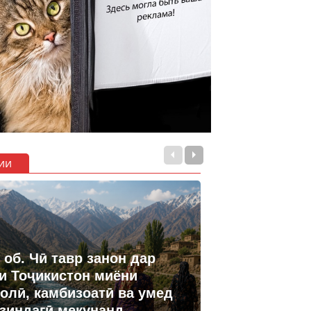
ии
 об. Чӣ тавр занон дар
и Тоҷикистон миёни
олӣ, камбизоатӣ ва умед
 зиндагӣ мекунанд