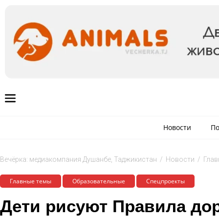
Новости
По
Вечёрка: медиакомпания Душанбе, Таджикистан
/
Новости
/
Глав
Главные темы
Образовательные
Спецпроекты
Дети рисуют Правила до