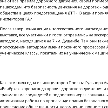
знают все правила дорожного движения, своим пример
пешеходам, что безопасность движения на дорогах – од
общества в целях предотвращения ДТП». В акции приня
инспекторов ГАИ.
После завершения акции и торжественного награждения
выставке, все участиники и гости отправились на экск
автодром, находящийся на 7 км. Душанбе. Там они такж
присуждении автодрому имени покойного профессора А.
ученические классы, покатали их на ученических машин
Как отметила одна из инициаторов Проекта Гульнора А
«Вечёрка»: «пропаганда правил дорожного движения и
травматизма среди детей и подростков через социальны
активизации работы по пропаганде правил безопасного
привлечение общественности, несомненно, приносят св