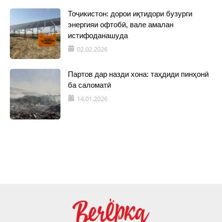
Тоҷикистон: дорои иқтидори бузурги
энергияи офтобӣ, вале амалан
истифоданашуда
02.02.2026
Партов дар назди хона: таҳдиди пинҳонӣ
ба саломатӣ
14.01.2026