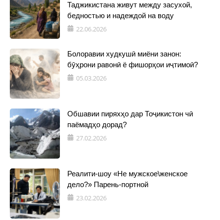
Таджикистана живут между засухой,
бедностью и надеждой на воду
22.06.2026
Болоравии худкушӣ миёни занон:
бӯҳрони равонӣ ё фишорҳои иҷтимоӣ?
05.03.2026
Обшавии пиряхҳо дар Тоҷикистон чӣ
паёмадҳо дорад?
27.02.2026
Реалити-шоу «Не мужское\женское
дело?» Парень-портной
23.02.2026