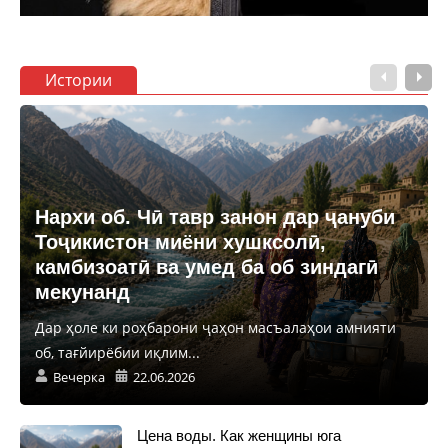
Истории
Нархи об. Чӣ тавр занон дар ҷануби
Тоҷикистон миёни хушксолӣ,
камбизоатӣ ва умед ба об зиндагӣ
мекунанд
Дар ҳоле ки роҳбарони ҷаҳон масъалаҳои амнияти
об, тағйирёбии иқлим...
Вечерка
22.06.2026
Цена воды. Как женщины юга