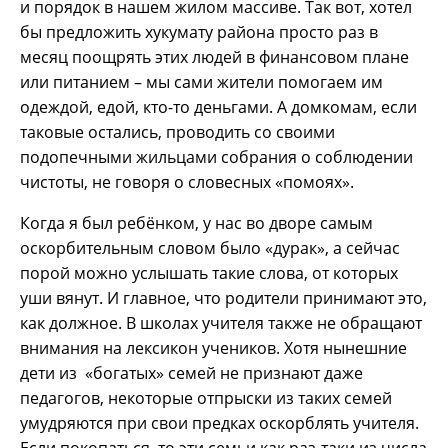
и порядок в нашем жилом массиве. Так вот, хотел
бы предложить хукумату района просто раз в
месяц поощрять этих людей в финансовом плане
или питанием – мы сами жители помогаем им
одеждой, едой, кто-то деньгами. А домкомам, если
таковые остались, проводить со своими
подопечными жильцами собрания о соблюдении
чистоты, не говоря о словесных «помоях».
Когда я был ребёнком, у нас во дворе самым
оскорбительным словом было «дурак», а сейчас
порой можно услышать такие слова, от которых
уши вянут. И главное, что родители принимают это,
как должное. В школах учителя также не обращают
внимания на лексикон учеников. Хотя нынешние
дети из «богатых» семей не признают даже
педагогов, некоторые отпрыски из таких семей
умудряются при свои предках оскорблять учителя.
Если покопаться, то эти семьи как раз-таки из числа