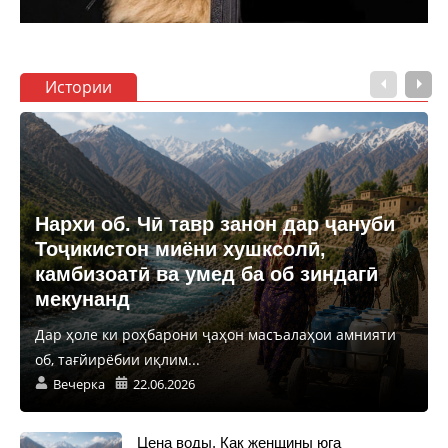
Истории
Нархи об. Чӣ тавр занон дар ҷануби
Тоҷикистон миёни хушксолӣ,
камбизоатӣ ва умед ба об зиндагӣ
мекунанд
Дар ҳоле ки роҳбарони ҷаҳон масъалаҳои амнияти
об, тағйирёбии иқлим...
Вечерка
22.06.2026
Цена воды. Как женщины юга