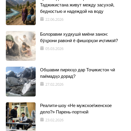
Таджикистана живут между засухой,
бедностью и надеждой на воду
22.06.2026
Болоравии худкушӣ миёни занон:
бӯҳрони равонӣ ё фишорҳои иҷтимоӣ?
05.03.2026
Обшавии пиряхҳо дар Тоҷикистон чӣ
паёмадҳо дорад?
27.02.2026
Реалити-шоу «Не мужское\женское
дело?» Парень-портной
23.02.2026