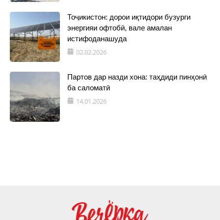
Тоҷикистон: дорои иқтидори бузурги
энергияи офтобӣ, вале амалан
истифоданашуда
02.02.2026
Партов дар назди хона: таҳдиди пинҳонӣ
ба саломатӣ
14.01.2026