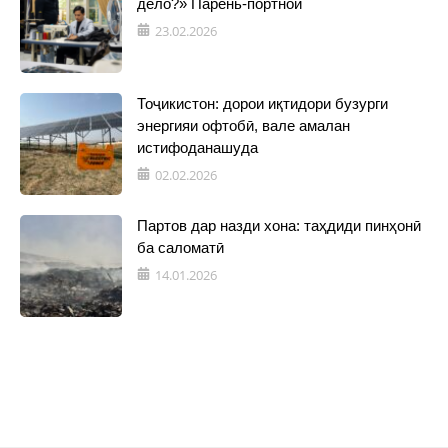
дело?» Парень-портной
23.02.2026
Тоҷикистон: дорои иқтидори бузурги
энергияи офтобӣ, вале амалан
истифоданашуда
02.02.2026
Партов дар назди хона: таҳдиди пинҳонӣ
ба саломатӣ
14.01.2026