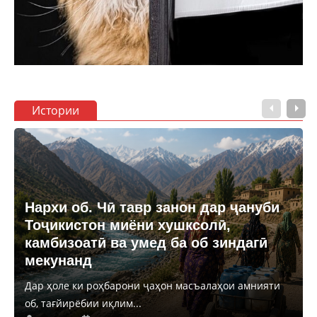
Истории
Нархи об. Чӣ тавр занон дар ҷануби
Тоҷикистон миёни хушксолӣ,
камбизоатӣ ва умед ба об зиндагӣ
мекунанд
Дар ҳоле ки роҳбарони ҷаҳон масъалаҳои амнияти
об, тағйирёбии иқлим...