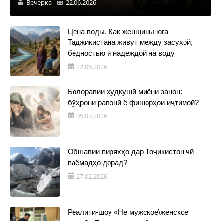
Вечерка
22.06.2026
Цена воды. Как женщины юга
Таджикистана живут между засухой,
бедностью и надеждой на воду
22.06.2026
Болоравии худкушӣ миёни занон:
бӯҳрони равонӣ ё фишорҳои иҷтимоӣ?
05.03.2026
Обшавии пиряхҳо дар Тоҷикистон чӣ
паёмадҳо дорад?
27.02.2026
Реалити-шоу «Не мужское\женское