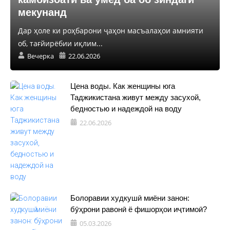
мекунанд
Дар ҳоле ки роҳбарони ҷаҳон масъалаҳои амнияти
об, тағйирёбии иқлим...
Вечерка
22.06.2026
Цена воды. Как женщины юга
Таджикистана живут между засухой,
бедностью и надеждой на воду
22.06.2026
Болоравии худкушӣ миёни занон:
бӯҳрони равонӣ ё фишорҳои иҷтимоӣ?
05.03.2026