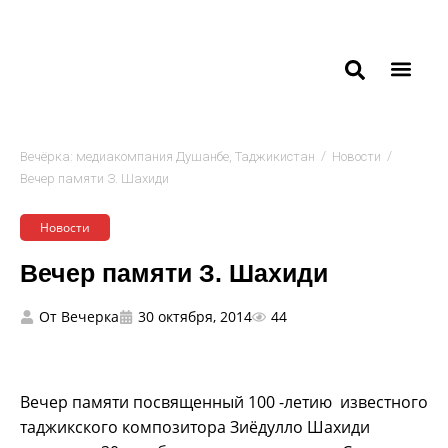
/
/
Вечёрка: медиакомпания Душанбе, Таджикистан
Новости
Вечер памяти З. Шахиди
Новости
Вечер памяти З. Шахиди
От
Вечерка
30 октября, 2014
44
Вечер памяти посвященный 100 -летию известного
таджикского композитора Зиёдулло Шахиди