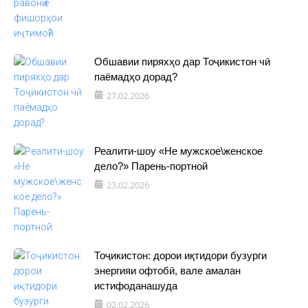
Обшавии пиряхҳо дар Тоҷикистон чӣ
паёмадҳо дорад?
27.02.2026
Реалити-шоу «Не мужское\женское
дело?» Парень-портной
23.02.2026
Тоҷикистон: дорои иқтидори бузурги
энергияи офтобӣ, вале амалан
истифоданашуда
02.02.2026