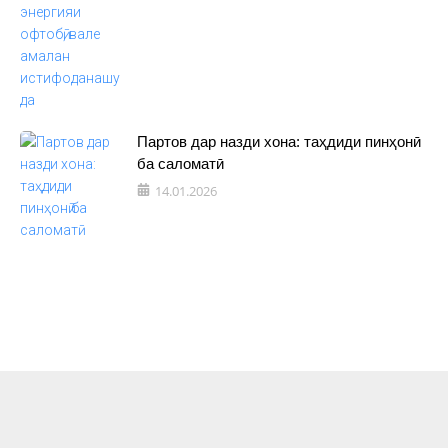
Партов дар назди хона: таҳдиди пинҳонӣ
ба саломатӣ
14.01.2026