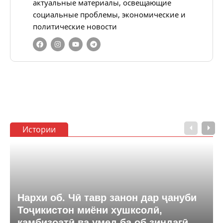
актуальные материалы, освещающие
социальные проблемы, экономические и
политические новости
Истории
Нархи об. Чӣ тавр занон дар ҷануби
Тоҷикистон миёни хушксолӣ,
камбизоатӣ ва умед ба об зиндагӣ