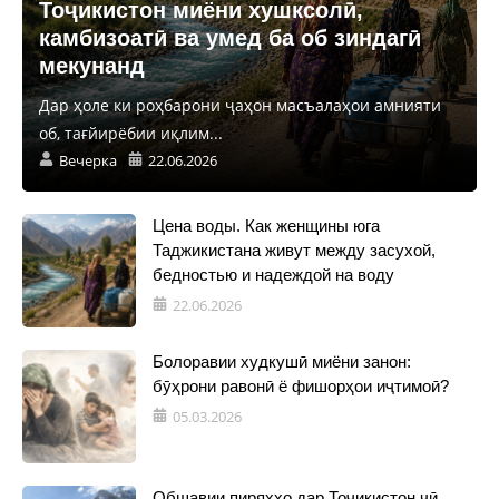
Тоҷикистон миёни хушксолӣ,
камбизоатӣ ва умед ба об зиндагӣ
мекунанд
Дар ҳоле ки роҳбарони ҷаҳон масъалаҳои амнияти
об, тағйирёбии иқлим...
Вечерка
22.06.2026
Цена воды. Как женщины юга
Таджикистана живут между засухой,
бедностью и надеждой на воду
22.06.2026
Болоравии худкушӣ миёни занон:
бӯҳрони равонӣ ё фишорҳои иҷтимоӣ?
05.03.2026
Обшавии пиряхҳо дар Тоҷикистон чӣ