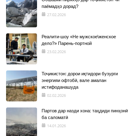
паёмадҳо дорад?
27.02.2026
Реалити-шоу «Не мужское\женское
дело?» Парень-портной
23.02.2026
Тоҷикистон: дорои иқтидори бузурги
энергияи офтобӣ, вале амалан
истифоданашуда
02.02.2026
Партов дар назди хона: таҳдиди пинҳонӣ
ба саломатӣ
14.01.2026