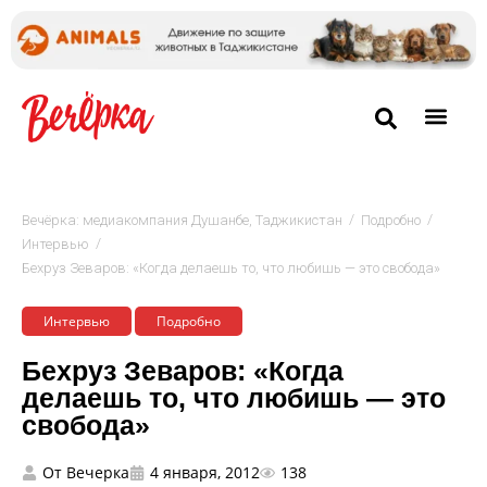
/
/
Вечёрка: медиакомпания Душанбе, Таджикистан
Подробно
/
Интервью
Бехруз Зеваров: «Когда делаешь то, что любишь — это свобода»
Интервью
Подробно
Бехруз Зеваров: «Когда
делаешь то, что любишь — это
свобода»
От
Вечерка
4 января, 2012
138