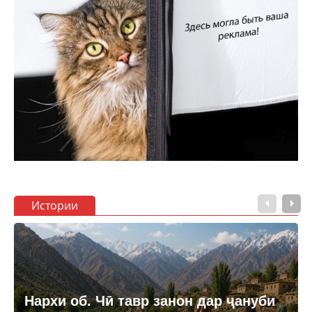
Истории
Нархи об. Чӣ тавр занон дар ҷануби