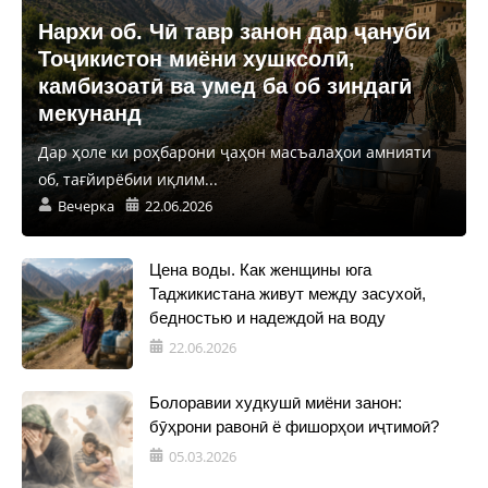
Нархи об. Чӣ тавр занон дар ҷануби
Тоҷикистон миёни хушксолӣ,
камбизоатӣ ва умед ба об зиндагӣ
мекунанд
Дар ҳоле ки роҳбарони ҷаҳон масъалаҳои амнияти
об, тағйирёбии иқлим...
Вечерка
22.06.2026
Цена воды. Как женщины юга
Таджикистана живут между засухой,
бедностью и надеждой на воду
22.06.2026
Болоравии худкушӣ миёни занон:
бӯҳрони равонӣ ё фишорҳои иҷтимоӣ?
05.03.2026