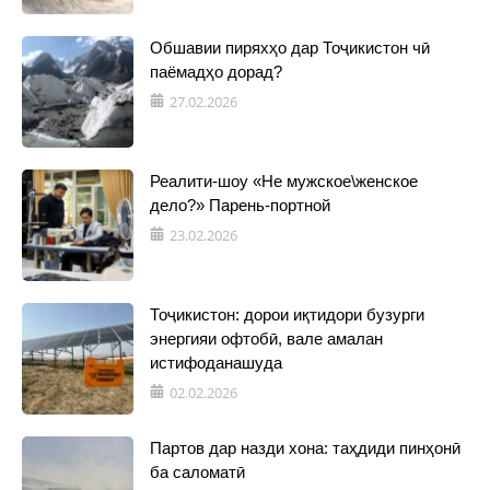
Обшавии пиряхҳо дар Тоҷикистон чӣ
паёмадҳо дорад?
27.02.2026
Реалити-шоу «Не мужское\женское
дело?» Парень-портной
23.02.2026
Тоҷикистон: дорои иқтидори бузурги
энергияи офтобӣ, вале амалан
истифоданашуда
02.02.2026
Партов дар назди хона: таҳдиди пинҳонӣ
ба саломатӣ