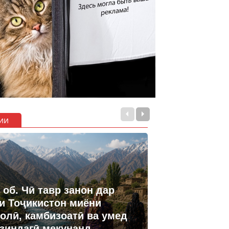
ии
 об. Чӣ тавр занон дар
и Тоҷикистон миёни
олӣ, камбизоатӣ ва умед
 зиндагӣ мекунанд