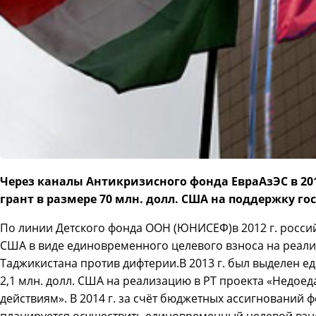
Через каналы Антикризисного фонда ЕвраАзЭС в 20
грант в размере 70 млн. долл. США на поддержку г
По линии Детского фонда ООН (ЮНИСЕФ)в 2012 г. россий
США в виде единовременного целевого взноса на реа
Таджикистана против дифтерии.В 2013 г. был выделен 
2,1 млн. долл. США на реализацию в РТ проекта «Недоед
действиям». В 2014 г. за счёт бюджетных ассигнований
планируется осуществить единовременный целевой взн