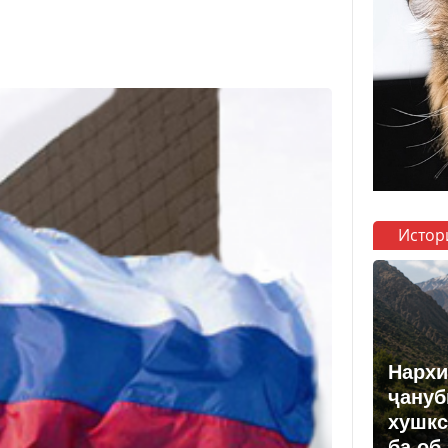
Истор
Нархи
ҷануб
хушкс
ба об