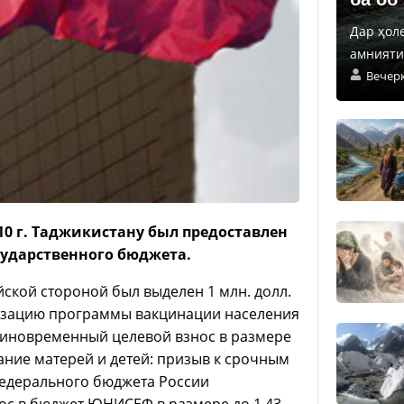
Дар ҳол
амнияти 
Вечер
10 г. Таджикистану был предоставлен
осударственного бюджета.
ской стороной был выделен 1 млн. долл.
лизацию программы вакцинации населения
единовременный целевой взнос в размере
ание матерей и детей: призыв к срочным
 федерального бюджета России
ос в бюджет ЮНИСЕФ в размере до 1,43