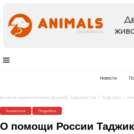
Новости
По
Вечёрка: медиакомпания Душанбе, Таджикистан
/
Подробно
/
Ана
Аналитика
Подробно
О помощи России Таджики