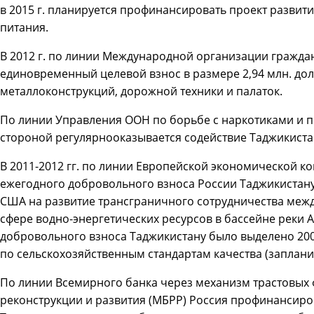
в 2015 г. планируется профинансировать проект разви
питания.
В 2012 г. по линии Международной организации гражда
единовременный целевой взнос в размере 2,94 млн. дол
металлоконструкций, дорожной техники и палаток.
По линии Управления ООН по борьбе с наркотиками и 
стороной регулярнооказывается содействие Таджикиста
В 2011-2012 гг. по линии Европейской экономической к
ежегодного добровольного взноса России Таджикистану
США на развитие трансграничного сотрудничества меж
сфере водно-энергетических ресурсов в бассейне реки А
добровольного взноса Таджикистану было выделено 200
по сельскохозяйственным стандартам качества (заплани
По линии Всемирного банка через механизм трастовых
реконструкции и развития (МБРР) Россия профинансир