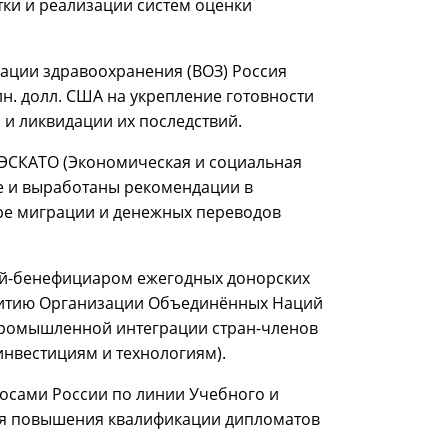
тки и реализации систем оценки
зации здравоохранения (ВОЗ) Россия
н. долл. США на укрепление готовности
и ликвидации их последствий.
в ЭСКАТО (Экономическая и социальная
ие и выработаны рекомендации в
ре миграции и денежных переводов
аной-бенефициаром ежегодных донорских
витию Организации Объединённых Наций
ромышленной интеграции стран-членов
нвестициям и технологиям).
зносами России по линии Учебного и
ля повышения квалификации дипломатов