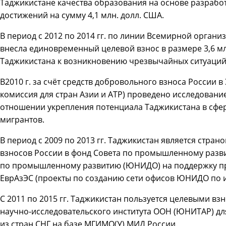
Таджикистане качества образования на основе разрабо
достижений на сумму 4,1 млн. долл. США.
В период с 2012 по 2014 гг. по линии Всемирной органи
внесла единовременный целевой взнос в размере 3,6 мл
Таджикистана к возникновению чрезвычайных ситуаций 
В2010 г. за счёт средств добровольного взноса России 
комиссия для стран Азии и АТР) проведено исследован
отношении укрепления потенциала Таджикистана в сфе
мигрантов.
В период с 2009 по 2013 гг. Таджикистан является стр
взносов России в фонд Совета по промышленному раз
по промышленному развитию (ЮНИДО) на поддержку п
ЕврАзЭС (проекты по созданию сети офисов ЮНИДО по и
С 2011 по 2015 гг. Таджикистан пользуется целевыми в
научно-исследовательского института ООН (ЮНИТАР) д
из стран СНГ на базе МГИМО(У) МИД России.