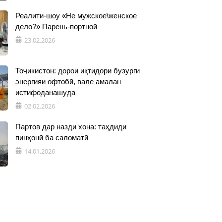
Реалити-шоу «Не мужское\женское
дело?» Парень-портной
23.02.2026
Тоҷикистон: дорои иқтидори бузурги
энергияи офтобӣ, вале амалан
истифоданашуда
02.02.2026
Партов дар назди хона: таҳдиди
пинҳонӣ ба саломатӣ
14.01.2026