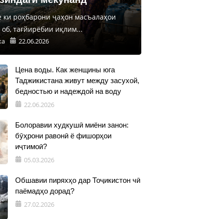
е ки роҳбарони ҷаҳон масъалаҳои
об, тағйирёбии иқлим...
ка
22.06.2026
Цена воды. Как женщины юга
Таджикистана живут между засухой,
бедностью и надеждой на воду
22.06.2026
Болоравии худкушӣ миёни занон:
бӯҳрони равонӣ ё фишорҳои
иҷтимоӣ?
05.03.2026
Обшавии пиряхҳо дар Тоҷикистон чӣ
паёмадҳо дорад?
27.02.2026