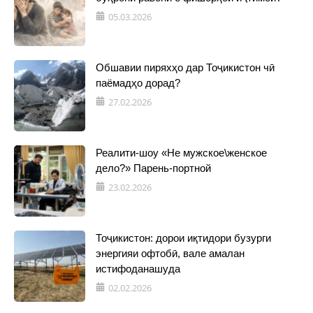
05.03.2026
Обшавии пиряхҳо дар Тоҷикистон чӣ
паёмадҳо дорад?
27.02.2026
Реалити-шоу «Не мужское\женское
дело?» Парень-портной
23.02.2026
Тоҷикистон: дорои иқтидори бузурги
энергияи офтобӣ, вале амалан
истифоданашуда
02.02.2026