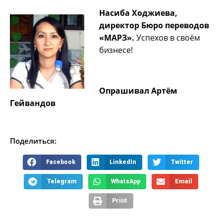
Насиба Ходжиева,
директор Бюро переводов
«МАРЗ».
Успехов в своём
бизнесе!
Опрашивал Артём
Гейвандов
Поделиться:
Facebook
LinkedIn
Twitter
Telegram
WhatsApp
Email
Print