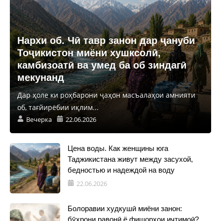
Нархи об. Чӣ тавр занон дар ҷануби
Тоҷикистон миёни хушксолӣ,
камбизоатӣ ва умед ба об зиндагӣ
мекунанд
Дар ҳоле ки роҳбарони ҷаҳон масъалаҳои амнияти
об, тағйирёбии иқлим...
Вечерка
22.06.2026
Цена воды. Как женщины юга
Таджикистана живут между засухой,
бедностью и надеждой на воду
22.06.2026
Болоравии худкушӣ миёни занон:
бӯҳрони равонӣ ё фишорҳои иҷтимоӣ?